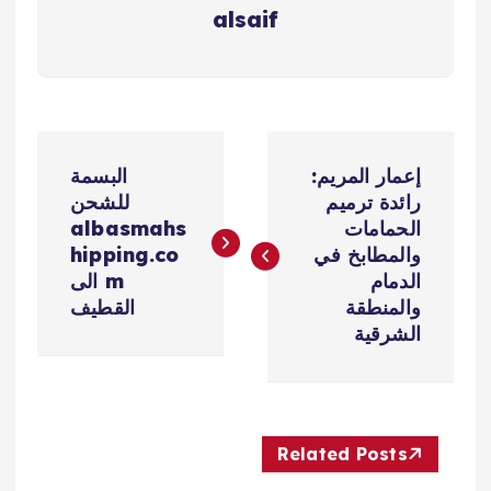
alsaif
ت
إعمار المريم:
البسمة
ص
رائدة ترميم
للشحن
الحمامات
albasmahs
فّ
والمطابخ في
hipping.co
الدمام
m الى
ح
والمنطقة
القطيف
الشرقية
ا
ل
Related Posts
م