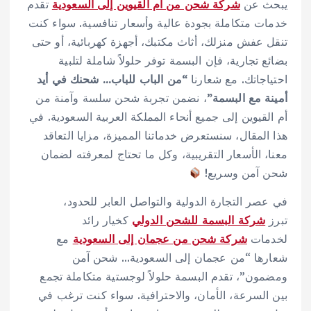
يبحث عن
شركة شحن من أم القيوين إلى السعودية
تقدم
خدمات متكاملة بجودة عالية وأسعار تنافسية. سواء كنت
تنقل عفش منزلك، أثاث مكتبك، أجهزة كهربائية، أو حتى
بضائع تجارية، فإن البسمة توفر حلولاً شاملة لتلبية
احتياجاتك. مع شعارنا
“من الباب للباب… شحنك في أيد
أمينة مع البسمة”
، نضمن تجربة شحن سلسة وآمنة من
أم القيوين إلى جميع أنحاء المملكة العربية السعودية. في
هذا المقال، سنستعرض خدماتنا المميزة، مزايا التعاقد
معنا، الأسعار التقريبية، وكل ما تحتاج لمعرفته لضمان
شحن آمن وسريع!
في عصر التجارة الدولية والتواصل العابر للحدود،
تبرز
شركة البسمة للشحن الدولي
كخيار رائد
لخدمات
شركة شحن من عجمان إلى السعودية
مع
شعارها “من عجمان إلى السعودية… شحن آمن
ومضمون”، تقدم البسمة حلولاً لوجستية متكاملة تجمع
بين السرعة، الأمان، والاحترافية. سواء كنت ترغب في