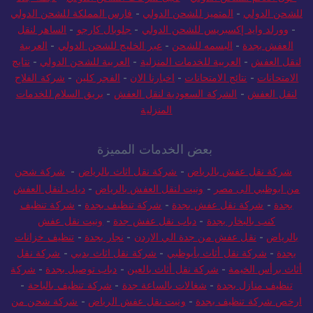
للشحن الدولي
-
المتميز للشحن الدولي
-
فارس المملكة للشحن الدولي
-
وورلد وايد إكسبريس للشحن الدولي
-
جلوبال كارجو
-
الساهر لنقل
العفش بجدة
-
البسمه للشحن
-
عبر الخليج للشحن الدولي
-
العربية
لنقل العفش
-
العربية للخدمات المنزلية
-
العربية للشحن الدولي
-
نتايج
الامتحانات
-
نتائج الامتحانات
-
اخبارنا الان
-
الفجر كلين
-
شركة الفلاح
لنقل العفش
-
الشركة السعودية لنقل العفش
-
بريق السلام للخدمات
المنزلية
بعض الخدمات المميزة
شركة نقل عفش بالرياض
-
شركة نقل اثاث بالرياض
-
شركة شحن
من ابوظبي الى مصر
-
ونيت لنقل العفش بالرياض
-
دباب لنقل العفش
بجدة
-
شركة نقل عفش بجدة
-
شركة تنظيف بجدة
-
شركة تنظيف
كنب بالبخار بجدة
-
دباب نقل عفش جدة
-
ونيت نقل عفش
بالرياض
-
نقل عفش من جدة الي الاردن
-
نجار بجدة
-
تنظيف خزانات
بجدة
-
شركة نقل أثاث بأبوظبي
-
شركة نقل اثاث بدبي
-
شركة نقل
أثاث برأس الخيمة
-
شركة نقل أثاث بالعين
-
دباب توصيل بجدة
-
شركة
تنظيف منازل بجدة
-
شغالات بالساعة جدة
-
شركة تنظيف بالباحة
-
ارخص شركة تنظيف بجدة
-
ونيت نقل عفش الرياض
-
شركة شحن من