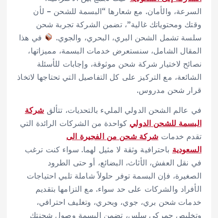
السرعة، والأمان. مع شعارها “البسمة للشحن – لأن
وقتك ومحتوياتك غالية”، تضمن الشركة تجربة شحن
سلسة تشمل الشحن البري، البحري، والجوي.
في هذا
المقال الشامل، سنستعرض خدمات البسمة، مميزاتها،
نصائح لاختيار شركة شحن موثوقة، وإجابات للأسئلة
الشائعة، مع التركيز على كل التفاصيل التي تحتاجها لاتخاذ
قرار شحن مدروس.
في عالم الشحن الدولي المليء بالتحديات، تتألق
شركة
البسمة للشحن الدولي
كواحدة من الشركات الرائدة التي
تقدم خدمات
شركة شحن من الفجيرة الى
السعودية
باحترافية وثقة لا مثيل لهما. سواء كنت ترغب
في نقل العفش، الأثاث، البضائع، أو حتى الطرود
الصغيرة، فإن البسمة توفر حلولاً شاملة تلبي احتياجات
الأفراد والشركات على حد سواء. مع التزامها بتقديم
خدمات شحن بري، جوي، وبحري، وتغليف احترافي،
وتخليص جمركي سلس، تضمن البسمة وصول شحنتك