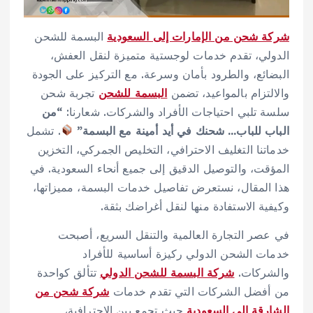
شركة شحن من الإمارات إلى السعودية
البسمة للشحن
الدولي، تقدم خدمات لوجستية متميزة لنقل العفش،
البضائع، والطرود بأمان وسرعة. مع التركيز على الجودة
والالتزام بالمواعيد، تضمن
البسمة للشحن
تجربة شحن
سلسة تلبي احتياجات الأفراد والشركات. شعارنا:
“من
الباب للباب… شحنك في أيد أمينة مع البسمة”
. تشمل
خدماتنا التغليف الاحترافي، التخليص الجمركي، التخزين
المؤقت، والتوصيل الدقيق إلى جميع أنحاء السعودية. في
هذا المقال، نستعرض تفاصيل خدمات البسمة، مميزاتها،
وكيفية الاستفادة منها لنقل أغراضك بثقة.
في عصر التجارة العالمية والتنقل السريع، أصبحت
خدمات الشحن الدولي ركيزة أساسية للأفراد
والشركات.
شركة البسمة للشحن الدولي
تتألق كواحدة
من أفضل الشركات التي تقدم خدمات
شركة شحن من
الشارقة إلى السعودية
حيث تجمع بين الاحترافية،