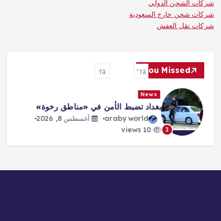
شركات الشحن الدولي
شركات شحن خارج السعودية
شركات نقل العفش
You Missed
News
بغداد تضبط الأمن في «مناطق رخوة»
araby world
أغسطس 8, 2026
10 views
3