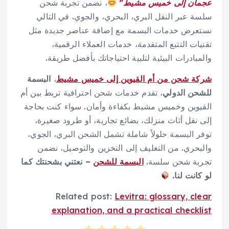
عجمان إلى خميس مشيط”
، نضمن تجربة شحن
سلسة عبر النقل البري، البحري، والجوي. في التالي
نستعرض خدمات البسمة مع إضافة عناصر جديدة مثل
تقنيات التتبع المتقدمة، خدمات العملاء الرقمية،
والمبادرات البيئية لتلبية احتياجاتك بأفضل طريقة.
شركة شحن من أم القيوين إلى خميس مشيط
،
البسمة
للشحن الدولي
، تقدم خدمات شحن احترافية تربط بين أم
القيوين وخميس مشيط بكفاءة وأمان. سواء كنت بحاجة
إلى نقل أثاث منزلك، بضائع تجارية، أو طرود صغيرة،
توفر البسمة حلولاً شاملة تشمل الشحن البري، الجوي،
والبحري. من التغليف إلى التخزين والتوصيل، نضمن
تجربة شحن سلسة.
البسمة للشحن
– نعتني بشحنتك كما
لو كانت لنا.
Related post:
Levitra: glossary, clear
explanation, and a practical checklist