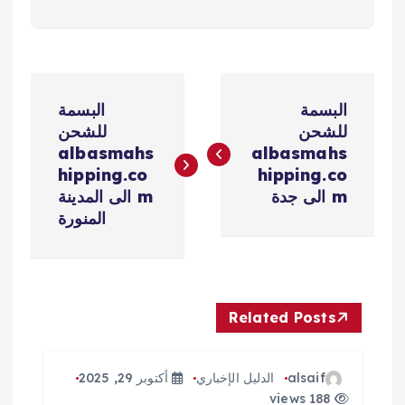
ت
البسمة
البسمة
ص
للشحن
للشحن
albasmahs
albasmahs
فّ
hipping.co
hipping.co
m الى جدة
m الى المدينة
ح
المنورة
ا
ل
Related Posts
م
alsaif
الدليل الإخباري
أكتوبر 29, 2025
ق
188 views