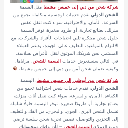
شركة شحن من دبي إلى خميس مشيط
مثل
البسمة
للشحن الدولي
تقدم خدمات لوجستية متكاملة تجمع بين
السرعة، الأمان، والاحترافية. سواء كنت تنقل عفش
منزلك، بضائع تجارية، أو طرود صغيرة، توفر البسمة
حلول شحن مبتكرة تلبي احتياجات الأفراد والشركات. مع
الالتزام بالمواعيد، التغليف عالي الجودة، ودعم العملاء
المستمر، نحن شريكك الموثوق لنقل الأغراض بسلاسة.
في التالي سنستعرض خدمات
البسمة للشحن
، مزاياها،
وكيفية ضمان شحن آمن من دبي إلى خميس مشيط.
شركة شحن من أبوظبي إلى خميس مشيط
،
البسمة
للشحن الدولي
، تقدم خدمات شحن احترافية تجمع بين
الكفاءة، الأمان، والسرعة. سواء كنت تنقل أثاث منزلك،
بضائع تجارية، أو طرودًا صغيرة، توفر البسمة حلولًا شاملة
تشمل الشحن البري، الجوي، والبحري. من الفك والتغليف
إلى التخزين والتوصيل، نضمن تجربة شحن سلسة ترضي
جميع العملاء.
البسمة للشحن
– لأن وقتك ومحتوياتك