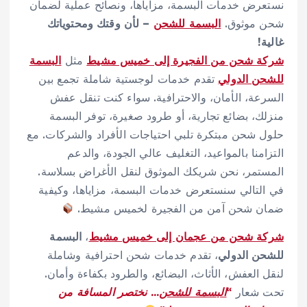
نستعرض خدمات البسمة، مزاياها، ونصائح عملية لضمان
شحن موثوق.
البسمة للشحن
– لأن وقتك ومحتوياتك
غالية!
شركة شحن من الفجيرة إلى خميس مشيط
مثل
البسمة
للشحن الدولي
تقدم خدمات لوجستية شاملة تجمع بين
السرعة، الأمان، والاحترافية. سواء كنت تنقل عفش
منزلك، بضائع تجارية، أو طرود صغيرة، توفر البسمة
حلول شحن مبتكرة تلبي احتياجات الأفراد والشركات. مع
التزامنا بالمواعيد، التغليف عالي الجودة، والدعم
المستمر، نحن شريكك الموثوق لنقل الأغراض بسلاسة.
في التالي سنستعرض خدمات البسمة، مزاياها، وكيفية
ضمان شحن آمن من الفجيرة لخميس مشيط.
شركة شحن من عجمان إلى خميس مشيط
،
البسمة
للشحن الدولي
، تقدم خدمات شحن احترافية وشاملة
لنقل العفش، الأثاث، البضائع، والطرود بكفاءة وأمان.
تحت شعار
“
البسمة للشحن
… نختصر المسافة من