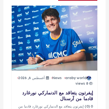
م
ق
ا
ل
ا
ت
araby world
News
أغسطس 6, 2026
8 views
إيفرتون يتعاقد مع الدنماركي نورغارد
قادما من آرسنال
0 (0) إيفرتون يتعاقد مع الدنماركي نورغارد قادما من