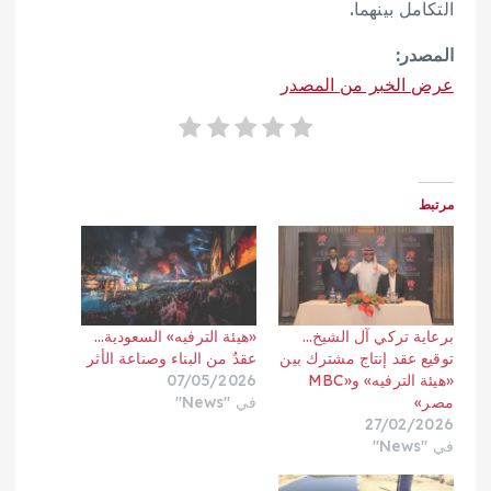
التكامل بينهما.
المصدر:
عرض الخبر من المصدر
مرتبط
برعاية تركي آل الشيخ…
«هيئة الترفيه» السعودية…
توقيع عقد إنتاج مشترك بين
عقدٌ من البناء وصناعة الأثر
«هيئة الترفيه» و«MBC
07/05/2026
مصر»
في "News"
27/02/2026
في "News"