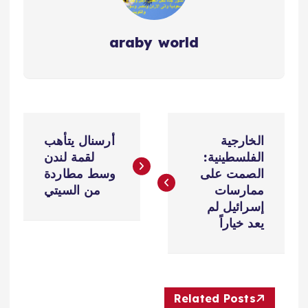
araby world
ت
الخارجية
أرسنال يتأهب
ص
الفلسطينية:
لقمة لندن
الصمت على
وسط مطاردة
فّ
ممارسات
من السيتي
إسرائيل لم
ح
يعد خياراً
ا
ل
Related Posts