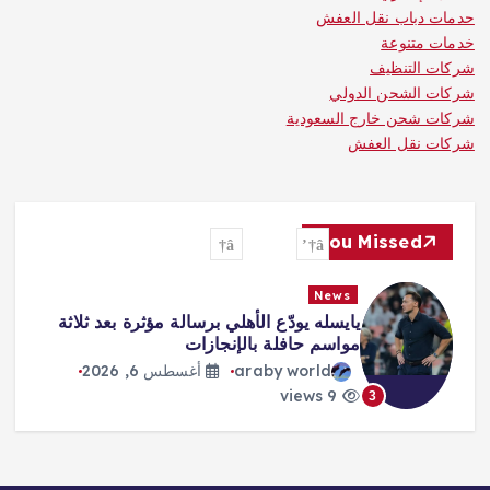
حدمات دباب نقل العفش
خدمات متنوعة
شركات التنظيف
شركات الشحن الدولي
شركات شحن خارج السعودية
شركات نقل العفش
You Missed
News
يايسله يودّع الأهلي برسالة مؤثرة بعد ثلاثة
مواسم حافلة بالإنجازات
araby world
أغسطس 6, 2026
9 views
3