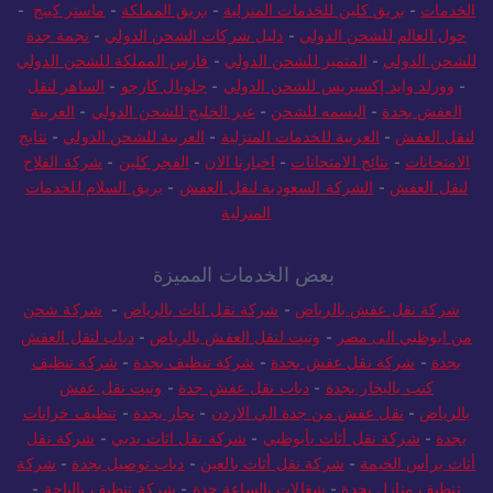
الخدمات
-
بريق كلين للخدمات المنزلية
-
بريق المملكة
-
ماستر كينج
-
حول العالم للشحن الدولي
-
دليل شركات الشحن الدولي
-
نجمة جدة
للشحن الدولي
-
المتميز للشحن الدولي
-
فارس المملكة للشحن الدولي
-
وورلد وايد إكسبريس للشحن الدولي
-
جلوبال كارجو
-
الساهر لنقل
العفش بجدة
-
البسمه للشحن
-
عبر الخليج للشحن الدولي
-
العربية
لنقل العفش
-
العربية للخدمات المنزلية
-
العربية للشحن الدولي
-
نتايج
الامتحانات
-
نتائج الامتحانات
-
اخبارنا الان
-
الفجر كلين
-
شركة الفلاح
لنقل العفش
-
الشركة السعودية لنقل العفش
-
بريق السلام للخدمات
المنزلية
بعض الخدمات المميزة
شركة نقل عفش بالرياض
-
شركة نقل اثاث بالرياض
-
شركة شحن
من ابوظبي الى مصر
-
ونيت لنقل العفش بالرياض
-
دباب لنقل العفش
بجدة
-
شركة نقل عفش بجدة
-
شركة تنظيف بجدة
-
شركة تنظيف
كنب بالبخار بجدة
-
دباب نقل عفش جدة
-
ونيت نقل عفش
بالرياض
-
نقل عفش من جدة الي الاردن
-
نجار بجدة
-
تنظيف خزانات
بجدة
-
شركة نقل أثاث بأبوظبي
-
شركة نقل اثاث بدبي
-
شركة نقل
أثاث برأس الخيمة
-
شركة نقل أثاث بالعين
-
دباب توصيل بجدة
-
شركة
تنظيف منازل بجدة
-
شغالات بالساعة جدة
-
شركة تنظيف بالباحة
-