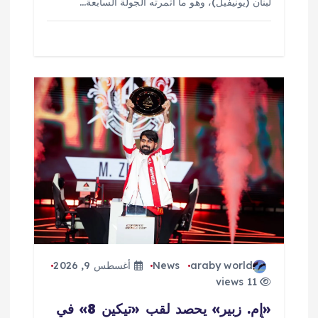
لبنان (يونيفيل)، وهو ما أثمرته الجولة السابعة…
araby world
News
أغسطس 9, 2026
11 views
«إم. زبير» يحصد لقب «تيكين 8» في