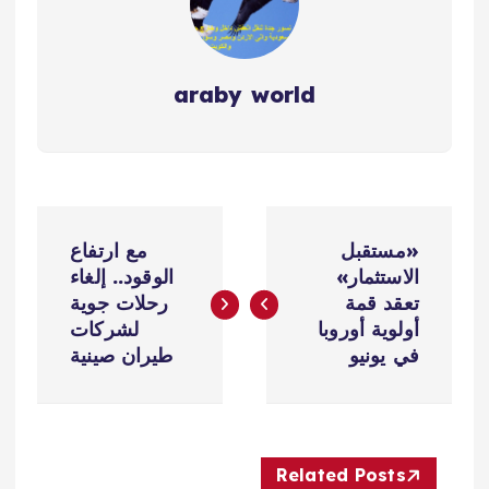
araby world
ت
«مستقبل
مع ارتفاع
ص
الاستثمار»
الوقود.. إلغاء
تعقد قمة
رحلات جوية
فّ
أولوية أوروبا
لشركات
في يونيو
طيران صينية
ح
ا
Related Posts