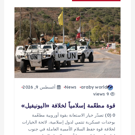
ل
م
ق
ا
ل
ا
ت
araby world
News
أغسطس 9, 2026
9 views
قوة مطعّمة إسلامياً لخلافة «اليونيفيل»
0 (0) تصدّر خيار الاستعانة بقوة أوروبية مطعّمة
بوحدات عسكرية تنتمي لدول إسلامية، لائحة الخيارات
لخلافة قوة حفظ السلام الأممية العاملة في جنوب