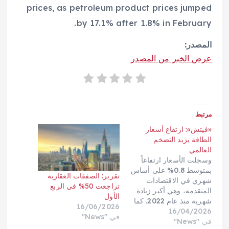
prices, as petroleum product prices jumped
by 17.1% after 1.8% in February.
المصدر:
عرض الخبر من المصدر
مرتبط
«فيتش»: ارتفاع أسعار
الطاقة يزيد التضخم
العالمي
وسجلت الأسعار ارتفاعاً
بمتوسط 0.8% على أساس
تقرير: الصفقات العقارية
شهري في الاقتصادات
تراجعت 50% في الربع
المتقدمة، وهي أكبر زيادة
الأول
شهرية منذ عام 2022. كما
16/06/2026
16/04/2026
ارتفع متوسط معدل
في "News"
في "News"
التضخم السنوي بنحو 0.3