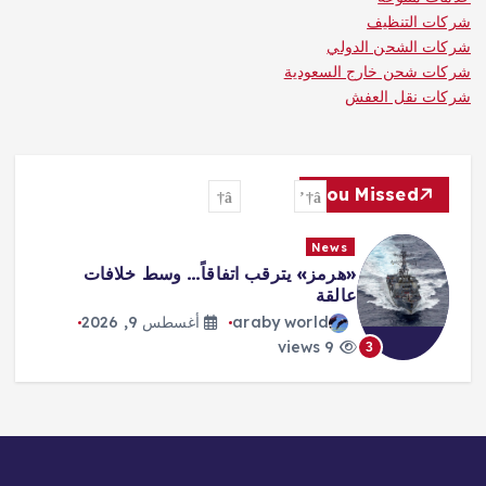
شركات التنظيف
شركات الشحن الدولي
شركات شحن خارج السعودية
شركات نقل العفش
You Missed
News
«هرمز» يترقب اتفاقاً… وسط خلافات
عالقة
araby world
أغسطس 9, 2026
9 views
3