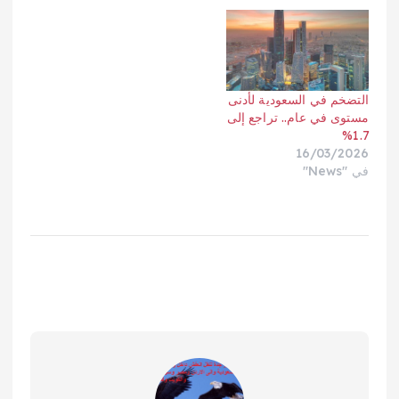
نقطة مئوية، مع توقعات
بمزيد من الضغوط
التضخمية خلال الفترة
القادمة.وأشار التقرير إلى
وجود تفاوت ملحوظ بين
الدول، إذ ساهمت سياسات
التضخم في السعودية لأدنى
التحكم في أسعار…
مستوى في عام.. تراجع إلى
1.7%
16/03/2026
في "News"