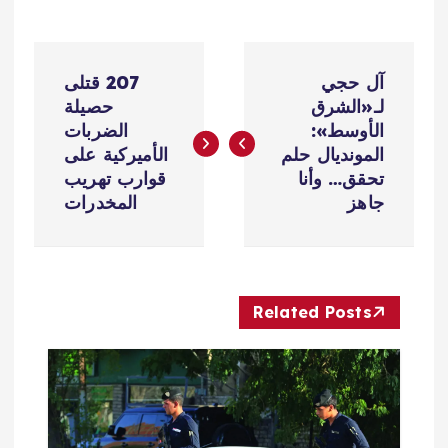
ت
آل حجي
207 قتلى
ص
لـ«الشرق
حصيلة
الأوسط»:
الضربات
فّ
المونديال حلم
الأميركية على
تحقق… وأنا
قوارب تهريب
ح
جاهز
المخدرات
ا
ل
Related Posts
م
ق