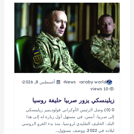
araby world
News
أغسطس 8, 2026
10 views
زيلينسكي يزور صربيا حليفة روسيا
0 (0) وصل الرئيس الأوكراني فولوديمير زيلينسكي
إلى صربيا، أمس، في مستهل أول زيارة له إلى هذا
البلد، الحليف التقليدي لروسيا، منذ بدء الغزو الروسي
لبلاده في 2022. ووصف مسؤول…