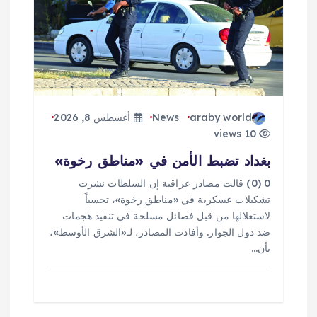
ا
ل
ا
ت
araby world
News
أغسطس 8, 2026
10 views
بغداد تضبط الأمن في «مناطق رخوة»
0 (0) قالت مصادر عراقية إن السلطات نشرت
تشكيلات عسكرية في «مناطق رخوة»، تحسباً
لاستغلالها من قبل فصائل مسلحة في تنفيذ هجمات
ضد دول الجوار. وأفادت المصادر، لـ«الشرق الأوسط»،
بأن…