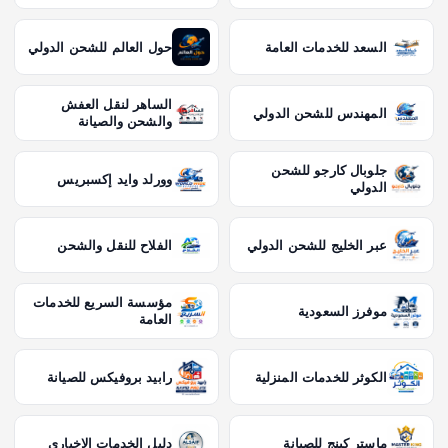
السعد للخدمات العامة
حول العالم للشحن الدولي
الساهر لنقل العفش
المهندس للشحن الدولي
والشحن والصيانة
جلوبال كارجو للشحن
وورلد وايد إكسبريس
الدولي
عبر الخليج للشحن الدولي
الفلاح للنقل والشحن
مؤسسة السريع للخدمات
موفرز السعودية
العامة
الكوثر للخدمات المنزلية
رابيد بروفيكس للصيانة
ماستر كينج للصيانة
دليل الخدمات الاخباري