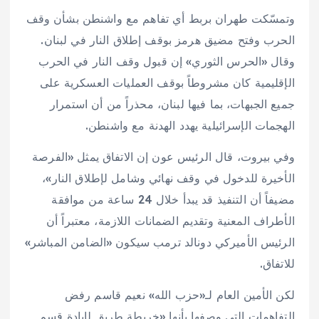
وتمسّكت طهران بربط أي تفاهم مع واشنطن بشأن وقف
الحرب وفتح مضيق هرمز بوقف إطلاق النار في لبنان.
وقال «الحرس الثوري» إن قبول وقف النار في الحرب
الإقليمية كان مشروطاً بوقف العمليات العسكرية على
جميع الجبهات، بما فيها لبنان، محذراً من أن استمرار
الهجمات الإسرائيلية يهدد الهدنة مع واشنطن.
وفي بيروت، قال الرئيس عون إن الاتفاق يمثل «الفرصة
الأخيرة للدخول في وقف نهائي وشامل لإطلاق النار»،
مضيفاً أن التنفيذ قد يبدأ خلال 24 ساعة من موافقة
الأطراف المعنية وتقديم الضمانات اللازمة، معتبراً أن
الرئيس الأميركي دونالد ترمب سيكون «الضامن المباشر»
للاتفاق.
لكن الأمين العام لـ«حزب الله» نعيم قاسم رفض
التفاهمات التي وصفها بأنها «خريطة طريق لإبادة قسم