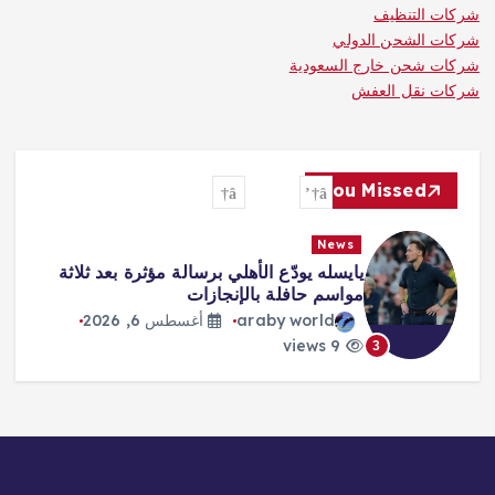
شركات التنظيف
شركات الشحن الدولي
شركات شحن خارج السعودية
شركات نقل العفش
You Missed
News
ة
«صفقة القرن» و«الملك المصري»…
هكذا احتفت الصحافة التركية بانتقال
محمد صلاح
araby world
أغسطس 6, 2026
8 views
4