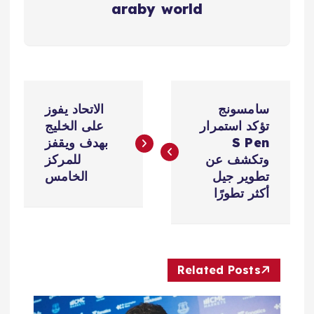
araby world
ت
سامسونج
الاتحاد يفوز
ص
تؤكد استمرار
على الخليج
S Pen
بهدف ويقفز
فّ
وتكشف عن
للمركز
تطوير جيل
الخامس
ح
أكثر تطورًا
ا
ل
Related Posts
م