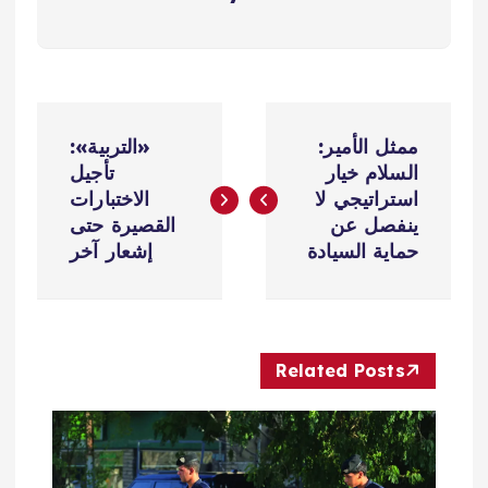
ت
ممثل الأمير:
«التربية»:
ص
السلام خيار
تأجيل
استراتيجي لا
الاختبارات
فّ
ينفصل عن
القصيرة حتى
حماية السيادة
إشعار آخر
ح
ا
Related Posts
ل
م