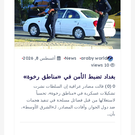
ق
ا
ل
ا
ت
araby world
News
أغسطس 8, 2026
10 views
بغداد تضبط الأمن في «مناطق رخوة»
0 (0) قالت مصادر عراقية إن السلطات نشرت
تشكيلات عسكرية في «مناطق رخوة»، تحسباً
لاستغلالها من قبل فصائل مسلحة في تنفيذ هجمات
ضد دول الجوار. وأفادت المصادر، لـ«الشرق الأوسط»،
بأن…