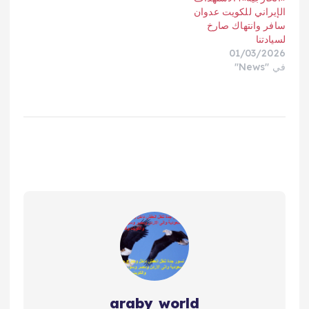
الإيراني للكويت عدوان
سافر وانتهاك صارخ
لسيادتنا
01/03/2026
في "News"
araby world