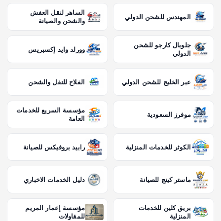
الساهر لنقل العفش
المهندس للشحن الدولي
والشحن والصيانة
جلوبال كارجو للشحن
وورلد وايد إكسبريس
الدولي
عبر الخليج للشحن الدولي
الفلاح للنقل والشحن
مؤسسة السريع للخدمات
موفرز السعودية
العامة
الكوثر للخدمات المنزلية
رابيد بروفيكس للصيانة
ماستر كينج للصيانة
دليل الخدمات الاخباري
بريق كلين للخدمات
مؤسسة إعمار المريم
المنزلية
للمقاولات