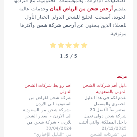
القنصليات، الإدارات، والمؤسسات الحكومية. مع التزامها
بتقديم
أرخص شحن من الرياض للبنان
وخدمات عالية
الجودة، أصبحت الخليج للشحن الدولي الخيار الأول
للعملاء الذين يبحثون عن
أرخص شركة شحن
وأكثرها
موثوقية.
1
/ 5.
5
مرتبط
دليل أهم شركات الشحن
اهم روابط شركات الشحن
الدولي بالسعودية
الدولي
نقدم لكم في هذا الدليل
شركة شحن اغراض من
الحصري والمفصل
السعودية الي الاردن
استعراضاً لأفضل 20
-شركة شحن من السعودية
شركة شحن دولي تعمل
الي الاردن - أسعار الشحن
داخل المملكة، والتي أثبتت
للاردن - شركة شحن من
21/12/2025
كفاءتها في تقديم حلول
30/04/2024
السعودية الي الاردن -
في "شركات الشحن
شحن بري، بحري، وجوي،
في "الدليل الإخباري"
شحن اغراض للاردن -