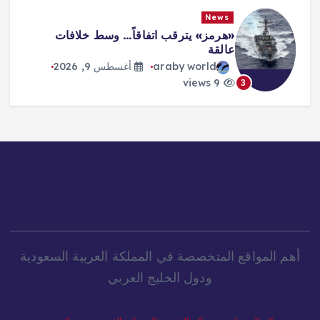
News
«هرمز» يترقب اتفاقاً… وسط خلافات
عالقة
araby world
أغسطس 9, 2026
9 views
3
أهم المواقع المتخصصة في المملكة العربية السعودية
ودول الخليج العربي