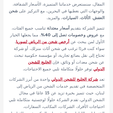
المقال، سنستعرض خدماتنا المتميزة، الأسعار الشفافة،
والوجهات التي نغطيها في البحرين، مع التركيز على
شحن
العفش
،
الأثاث
،
السيارات
، والمزيد.
تتميز الشركة بتقديم
أسعار معتدلة
تناسب جميع الفئات،
مع
عروض وخصومات تصل إلى 40%
، مما يجعلها الخيار
الأول لمن يبحث عن
أرخص شحن من الرياض لسوريا
.
سواء كنت فردًا ترغب في شحن أثاث منزلك، أو شركة
تحتاج إلى نقل بضائع تجارية، أو مؤسسة حكومية تبحث
عن شحن معدات أو وثائق، فإن
الخليج للشحن
الدولي
توفر حلولًا متكاملة تلبي جميع الاحتياجات.
تعد
شركة الخليج للشحن الدولي
واحدة من أبرز الشركات
المتخصصة في تقديم خدمات الشحن من الرياض إلى
لبنان، حيث تتميز بخبرة تزيد عن 15 عامًا في مجال
الشحن الدولي. تقدم الشركة حلولًا لوجستية متكاملة تلبي
احتياجات الأفراد، الشركات، المكاتب، السفارات،