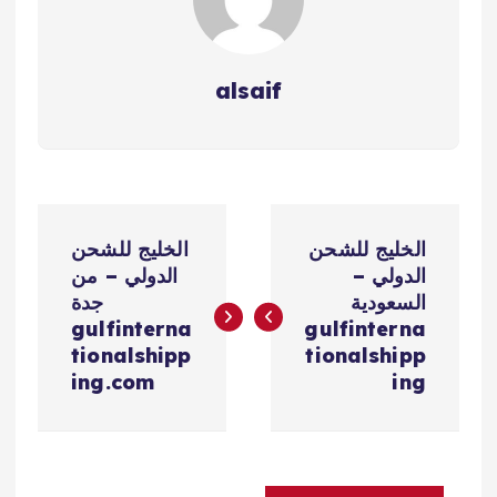
الدولي - البسمة للشحن
الدولي بالإمارات - الفارس
الذهبي للشحن الدولي -…
alsaif
ت
الخليج للشحن
الخليج للشحن
ص
الدولي –
الدولي – من
السعودية
جدة
فّ
gulfinterna
gulfinterna
tionalshipp
tionalshipp
ح
ing.com
ing
ا