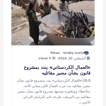
ق
ا
ل
ا
ت
News
araby world
أغسطس 10, 2026
9 views
«العمال الكردستاني» يندد بمشروع
قانون بشأن مصير مقاتليه
0 (0) «العمال الكردستاني» يندد بمشروع قانون بشأن
مصير مقاتليه ندد حزب العمال الكردستاني الأحد،
بـ«أخطاء ونواقص» تضمنها مشروع قانون بشأن مصير
مقاتليه من المرتقب طرحه على البرلمان التركي
الاثنين،…