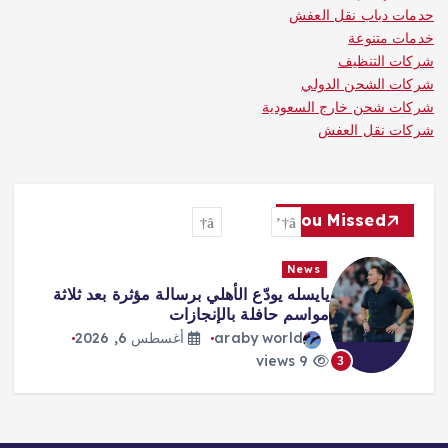
حدمات دباب نقل العفش
خدمات متنوعة
شركات التنظيف
شركات الشحن الدولي
شركات شحن خارج السعودية
شركات نقل العفش
You Missed
News
ثلاثة
«صفقة القرن» و«الملك المصري»…
هكذا احتفت الصحافة التركية بانتقال
محمد صلاح
araby world
أغسطس 6, 2026
8 views
4