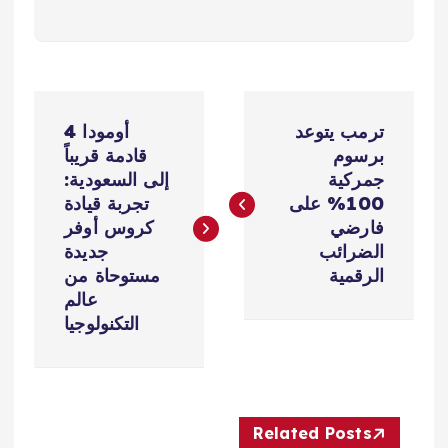
ت
ترمب يتوعد
أومودا 4
ص
برسوم
قادمة قريباً
جمركية
إلى السعودية:
فّ
100% على
تجربة قيادة
فارضي
كروس أوفر
ح
الضرائب
جديدة
الرقمية
مستوحاة من
ا
عالم
التكنولوجيا
ل
م
Related Posts