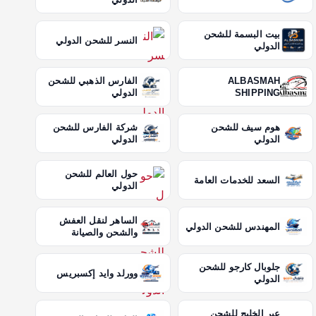
بيت البسمة للشحن
النسر للشحن الدولي
الدولي
ALBASMAH
الفارس الذهبي للشحن
SHIPPING
الدولي
هوم سيف للشحن
شركة الفارس للشحن
الدولي
الدولي
حول العالم للشحن
السعد للخدمات العامة
الدولي
الساهر لنقل العفش
المهندس للشحن الدولي
والشحن والصيانة
جلوبال كارجو للشحن
وورلد وايد إكسبريس
الدولي
عبر الخليج للشحن