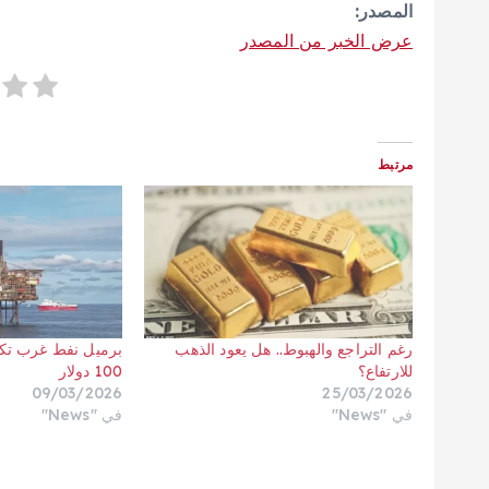
المصدر:
عرض الخبر من المصدر
مرتبط
رغم التراجع والهبوط.. هل يعود الذهب
برميل نفط غرب ت
للارتفاع؟
100 دولار
09/03/2026
25/03/2026
في "News"
في "News"