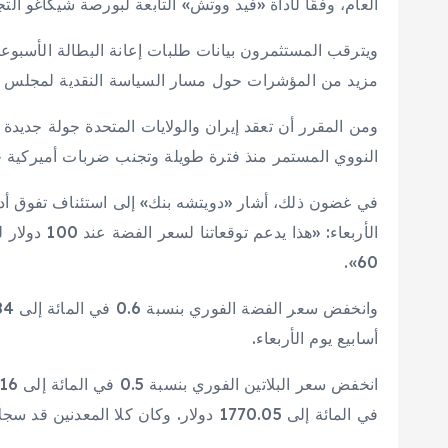
العام، وفقًا لأداة «فيد ووتش» التابعة لبورصة شيكاغو التج
ويترقب المستثمرون بيانات طلبات إعانة البطالة الأسب
مزيد من المؤشرات حول مسار السياسة النقدية لمجلس ال
ومن المقرر أن تعقد إيران والولايات المتحدة جولة جدي
النووي المستمر منذ فترة طويلة وتجنب ضربات أميركية
في غضون ذلك، أشار «دويتشه بنك» إلى استئناف تفوق أداء
الأربعاء: «ه
60».
أسابيع يوم الأربعاء.
في المائة إلى 1770.05 دولار. وكان كلا المعدنين قد سجلا أعلى مستوياتهما في ثلاثة أسابيع خلال الجلسة السابقة.