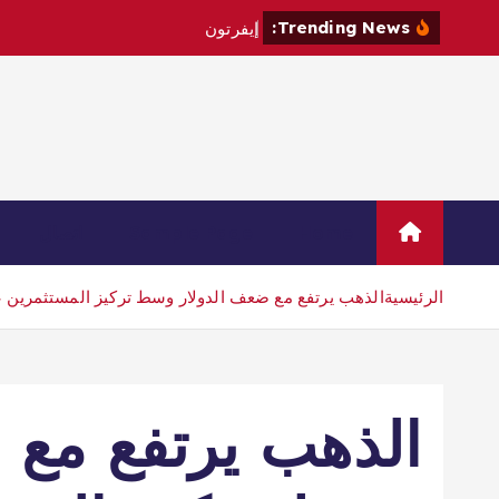
Trending News:
إ
ي
ف
ر
ت
و
ن
ي
ت
ع
ا
ق
د
م
ع
Home
Sample Page
اتصال
الرئيسية
الذهب يرتفع مع ضعف الدولار وسط تركيز المستثمرين على
الذهب يرتفع مع 