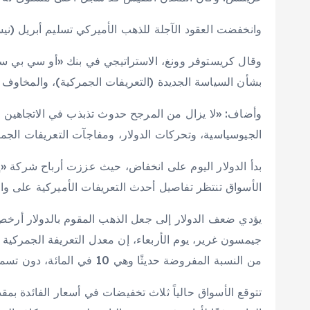
وانخفضت العقود الآجلة للذهب الأميركي تسليم أبريل (نيسان) بنسبة 0.5 في المائة إل
وقال كريستوفر وونغ، الاستراتيجي في بنك «أو سي بي سي
بشأن السياسة الجديدة (التعريفات الجمركية)، والمخاوف 
وأضاف: «لا يزال من المرجح حدوث تذبذب في الاتجاهين خلا
الجيوسياسية، وتحركات الدولار، ومفاجآت التعريفات الجم
بدأ الدولار اليوم على انخفاض، حيث عززت أرباح شركة «إن
الأسواق تنتظر تفاصيل أحدث التعريفات الأميركية على وار
يؤدي ضعف الدولار إلى جعل الذهب المقوم بالدولار أرخص 
من النسبة المفروضة حديثًا وهي 10 في المائة، دون تسمية أي شركاء تجاريين محددين أو تقديم مزيد من التفاصيل.