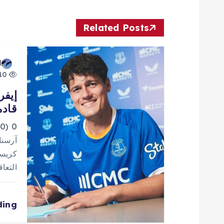
فّ
ح
Related Posts
ا
d
10 views
ل
إيفر
قادم
م
0
ق
آرسنا
كريست
ا
التعا
ل
ding