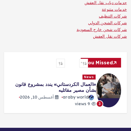
حدمات دباب نقل العفش
خدمات متنوعة
شركات التنظيف
شركات الشحن الدولي
شركات شحن خارج السعودية
شركات نقل العفش
You Missed
News
«العمال الكردستاني» يندد بمشروع قانون
بشأن مصير مقاتليه
araby world
أغسطس 10, 2026
9 views
3