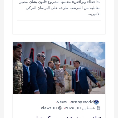
بـ«أخطاء ونواقص» تضمنها مشروع قانون بشأن مصير
مقاتليه من المرتقب طرحه على البرلمان التركي
الاثنين،…
News
araby world
أغسطس 10, 2026
10 views
تفاهم بين دمشق وموسكو حول