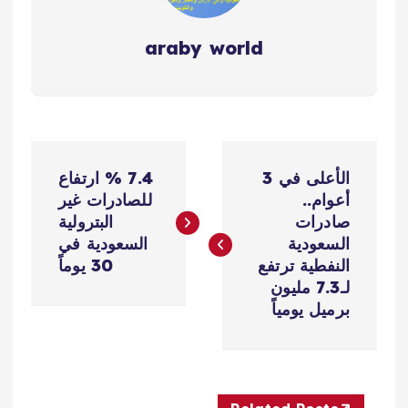
araby world
ت
الأعلى في 3
7.4 % ارتفاع
ص
أعوام..
للصادرات غير
صادرات
البترولية
فّ
السعودية
السعودية في
النفطية ترتفع
30 يوماً
ح
لـ7.3 مليون
برميل يومياً
ا
ل