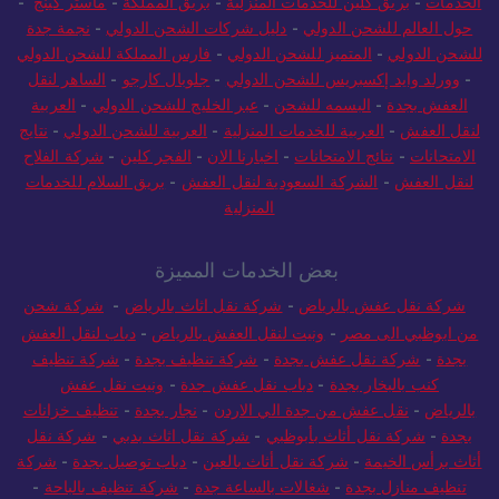
الخدمات
-
بريق كلين للخدمات المنزلية
-
بريق المملكة
-
ماستر كينج
-
حول العالم للشحن الدولي
-
دليل شركات الشحن الدولي
-
نجمة جدة
للشحن الدولي
-
المتميز للشحن الدولي
-
فارس المملكة للشحن الدولي
-
وورلد وايد إكسبريس للشحن الدولي
-
جلوبال كارجو
-
الساهر لنقل
العفش بجدة
-
البسمه للشحن
-
عبر الخليج للشحن الدولي
-
العربية
لنقل العفش
-
العربية للخدمات المنزلية
-
العربية للشحن الدولي
-
نتايج
الامتحانات
-
نتائج الامتحانات
-
اخبارنا الان
-
الفجر كلين
-
شركة الفلاح
لنقل العفش
-
الشركة السعودية لنقل العفش
-
بريق السلام للخدمات
المنزلية
بعض الخدمات المميزة
شركة نقل عفش بالرياض
-
شركة نقل اثاث بالرياض
-
شركة شحن
من ابوظبي الى مصر
-
ونيت لنقل العفش بالرياض
-
دباب لنقل العفش
بجدة
-
شركة نقل عفش بجدة
-
شركة تنظيف بجدة
-
شركة تنظيف
كنب بالبخار بجدة
-
دباب نقل عفش جدة
-
ونيت نقل عفش
بالرياض
-
نقل عفش من جدة الي الاردن
-
نجار بجدة
-
تنظيف خزانات
بجدة
-
شركة نقل أثاث بأبوظبي
-
شركة نقل اثاث بدبي
-
شركة نقل
أثاث برأس الخيمة
-
شركة نقل أثاث بالعين
-
دباب توصيل بجدة
-
شركة
تنظيف منازل بجدة
-
شغالات بالساعة جدة
-
شركة تنظيف بالباحة
-