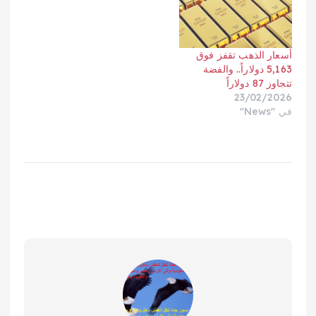
أسعار الذهب تقفز فوق
5,163 دولاراً.. والفضة
تتجاوز 87 دولاراً
23/02/2026
في "News"