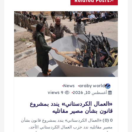
Related Posts
م
ق
ا
ل
ا
ت
News
araby world
أغسطس 10, 2026
9 views
«العمال الكردستاني» يندد بمشروع
قانون بشأن مصير مقاتليه
0 (0) «العمال الكردستاني» يندد بمشروع قانون بشأن
مصير مقاتليه ندد حزب العمال الكردستاني الأحد،