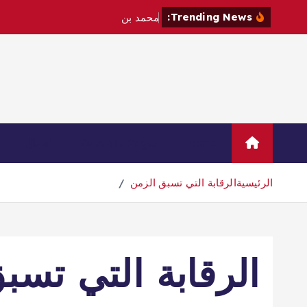
Trending News:
م
ح
م
د
ب
ن
س
ل
م
ا
ن
و
م
ا
Home
Sample Page
اتصال
الرئيسية
الرقابة التي تسبق الزمن
الرقابة التي تسب