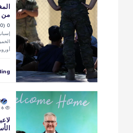
المغ
ل
من إ
م
0
إسباني
ق
الخمي
أوروب
ا
ding
ل
ا
d
ت
6 views
لاعب
الأس