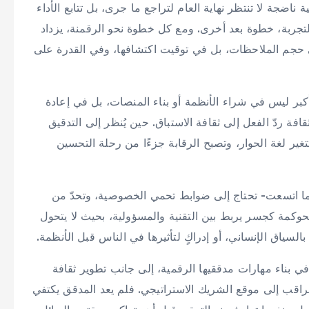
اضجة لا تنتظر نهاية العام لتراجع ما جرى، بل تتابع الأداء
لتجربة، خطوة بعد أخرى. ومع كل خطوة نحو الرقمنة، يزداد
 حجم الملاحظات، بل في توقيت اكتشافها، وفي القدرة على
لأكبر ليس في شراء الأنظمة أو بناء المنصات، بل في إعادة
ة ردّ الفعل إلى ثقافة الاستباق. حين يُنظر إلى التدقيق
غير لغة الحوار، وتصبح الرقابة جزءًا من رحلة التحسين
مهما اتسعت- تحتاج إلى ضوابط تحمي الخصوصية، وتحدّ من
الحوكمة كجسر يربط بين التقنية والمسؤولية، بحيث لا يتحول
سياق الإنساني، أو إدراكٍ لتأثيرها في الناس قبل الأنظمة.
 بناء مهارات مدققيها الرقمية، إلى جانب تطوير ثقافة
اقب إلى موقع الشريك الاستراتيجي. فلم يعد المدقق يكتفي