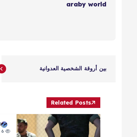
araby world
ت
بين أروقة الشخصية العدوانية
ص
فّ
Related Posts
ح
d
ا
6 views