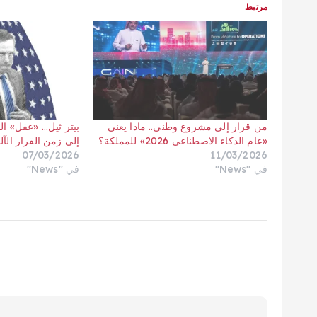
مرتبط
من قرار إلى مشروع وطني.. ماذا يعني
بيتر ثيل… «عقل» ال
«عام الذكاء الاصطناعي 2026» للمملكة؟
إلى زمن القرار الآل
07/03/2026
11/03/2026
في "News"
في "News"