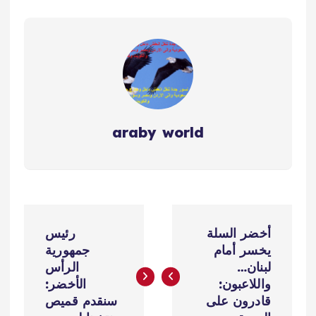
araby world
ت
أخضر السلة
رئيس
ص
يخسر أمام
جمهورية
لبنان…
الرأس
فّ
واللاعبون:
الأخضر:
قادرون على
سنقدم قميص