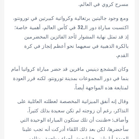
مسرح كروي في العالم.
ومع وجود جاليتين برتغالية وكرواتية كبيرتين في تورونتو،
اكتسبت مباراة دور الـ32 في كأس العالم، أهمية خاصة؛
إذ قد تمثل نهاية المشوار لأحد الفائزين المخضرمين
بالكرة الذهبية في سعيهما نحو أعظم إنجاز في كرة
القدم.
وكان المشجع دينيس مافرين قد حضر مباراة كرواتيا أمام
بنما في دور المجموعات بمدينة تورونتو، لكنه قرر العودة
لمتابعة هذه المواجهة أيضاً.
وقال إنه أنفق الميزانية المخصصة لعطلته العائلية على
التذاكر، رغم أن زوجته لم تكن سعيدة بذلك كثيراً.
وأضاف: «ظننت أن تلك ستكون المباراة الوحيدة التي
سأحضرها، لكن بعد ذلك اللقاء أدركت أنه تجب علينا
العودة. أنا وابني هنا لنعيش أجواء مواجهة رونالدو