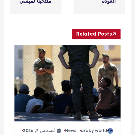
ح
العودة
منتخبنا لميسي
ا
ل
Related Posts
م
ق
ا
ل
ا
ت
araby world
News
أغسطس 7, 2026