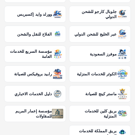
جلوبال كارجو للشحن
وورلد وايد إكسبريس
الدولي
عبر الخليج للشحن الدولي
الفلاح للنقل والشحن
مؤسسة السريع للخدمات
موفرز السعودية
العامة
الكوثر للخدمات المنزلية
رابيد بروفيكس للصيانة
ماستر كينج للصيانة
دليل الخدمات الاخباري
بريق كلين للخدمات
مؤسسة إعمار المريم
المنزلية
للمقاولات
بريق المملكة للخدمات