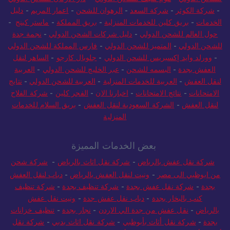
-
شركة الكوثر
-
شركة السعد
-
الرهوان للشحن
-
اعمار المريم
-
دليل
الخدمات
-
بريق كلين للخدمات المنزلية
-
بريق المملكة
-
ماستر كينج
-
حول العالم للشحن الدولي
-
دليل شركات الشحن الدولي
-
نجمة جدة
للشحن الدولي
-
المتميز للشحن الدولي
-
فارس المملكة للشحن الدولي
-
وورلد وايد إكسبريس للشحن الدولي
-
جلوبال كارجو
-
الساهر لنقل
العفش بجدة
-
البسمه للشحن
-
عبر الخليج للشحن الدولي
-
العربية
لنقل العفش
-
العربية للخدمات المنزلية
-
العربية للشحن الدولي
-
نتايج
الامتحانات
-
نتائج الامتحانات
-
اخبارنا الان
-
الفجر كلين
-
شركة الفلاح
لنقل العفش
-
الشركة السعودية لنقل العفش
-
بريق السلام للخدمات
المنزلية
بعض الخدمات المميزة
شركة نقل عفش بالرياض
-
شركة نقل اثاث بالرياض
-
شركة شحن
من ابوظبي الى مصر
-
ونيت لنقل العفش بالرياض
-
دباب لنقل العفش
بجدة
-
شركة نقل عفش بجدة
-
شركة تنظيف بجدة
-
شركة تنظيف
كنب بالبخار بجدة
-
دباب نقل عفش جدة
-
ونيت نقل عفش
بالرياض
-
نقل عفش من جدة الي الاردن
-
نجار بجدة
-
تنظيف خزانات
بجدة
-
شركة نقل أثاث بأبوظبي
-
شركة نقل اثاث بدبي
-
شركة نقل