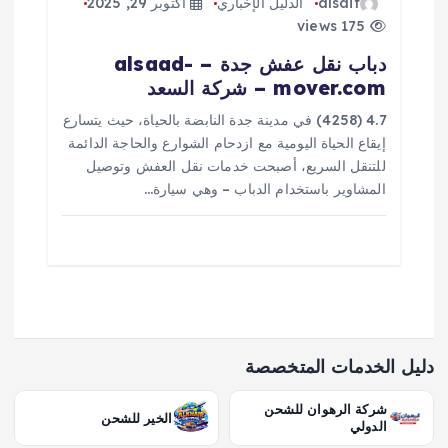
alsaif
الدليل الإخباري
أكتوبر 29, 2025
175 views
دباب نقل عفش جدة – alsaad-
mover.com – شركة السعد
4.7 (4258) في مدينة جدة النابضة بالحياة، حيث يتسارع
إيقاع الحياة اليومية مع ازدحام الشوارع والحاجة الدائمة
للتنقل السريع، أصبحت خدمات نقل العفش وتوصيل
المشاوير باستخدام الدباب – وهي سيارة…
دليل الخدمات المتخصصة
شركة الرهوان للشحن
الخير للشحن
الدولي