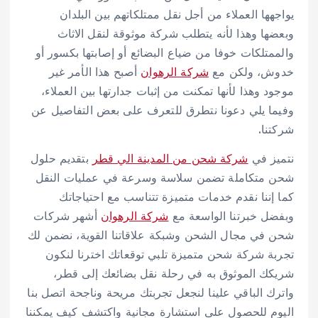
يواجهها العملاء من أجل نقل ممتلكاتهم بين البلدان
وبعضها وهذا لأنه يتطلب شركة موثوقة لنقل الاثاث
والممتلكات خوفا من ضياع البضائع أو إصابتها بكسور أو
خدوش، ولكن مع
شركة الرهوان
أصبح هذا الأمر غير
موجود وهذا لأنها تمكنت من إثبات جدارتها بين العملاء،
وفيما يلي دعونا نتطرق للتعرف على بعض التفاصيل عن
شركتنا.
نتميز في
شركة شحن من المدينة الي قطر
بتقديم حلول
شحن متكاملة تضمن سلاسة وسرعة في عمليات النقل
كما إننا نقدم خدمات متميزة تتناسب مع احتياجاتك
وبفضل خبرتنا الواسعة مع
شركة الرهوان
أشهر شركات
شحن في مجال الشحن وشبكة علاقاتنا القوية، نضمن لك
تجربة شركة شحن متميزة تلبي توقعاتك اخترنا لنكون
شريكك الموثوق به في رحلة نقل بضائعك إلى قطر،
واترك الباقي علينا لنجعل تجربتك مريحة وناجحة اتصل بنا
اليوم للحصول على استشارة مجانية واكتشف كيف يمكننا