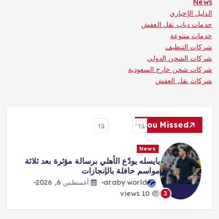
News
الدليل الإخباري
حدمات دباب نقل العفش
خدمات متنوعة
شركات التنظيف
شركات الشحن الدولي
شركات شحن خارج السعودية
شركات نقل العفش
You Missed
News
يايسله يودّع الأهلي برسالة مؤثرة بعد ثلاثة
مواسم حافلة بالإنجازات
araby world
أغسطس 6, 2026
10 views
3