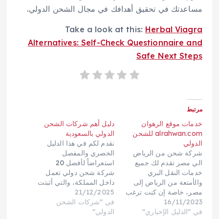
مساعدتك في تحقيق أهدافك في مجال الشحن الدولي.
Take a look at this:
Herbal Viagra
Alternatives: Self-Check Questionnaire and
Safe Next Steps
مرتبط
خدمات موقع الرهوان
دليل أهم شركات الشحن
alrahwan.com للشحن
الدولي بالسعودية
الدولي
نقدم لكم في هذا الدليل
شركة شحن من الرياض
الحصري والمفصل
الي مصر تقدم لك جميع
استعراضاً لأفضل 20
خدمات النقل البري
شركة شحن دولي تعمل
والأمتعة من الرياض إلى
داخل المملكة، والتي أثبتت
مصر، خاصة إن كنت ترغب
21/12/2025
كفاءتها في تقديم حلول
16/11/2023
في مغادرة الرياض
في "شركات الشحن
شحن بري، بحري، وجوي،
في "الدليل الإخباري"
والاستقرار في نقل عفش
الدولي"
مع التركيز بشكل خاص