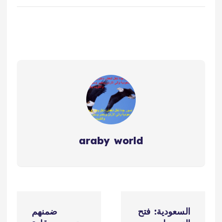
araby world
ت
السعودية: فتح
ضمنهم