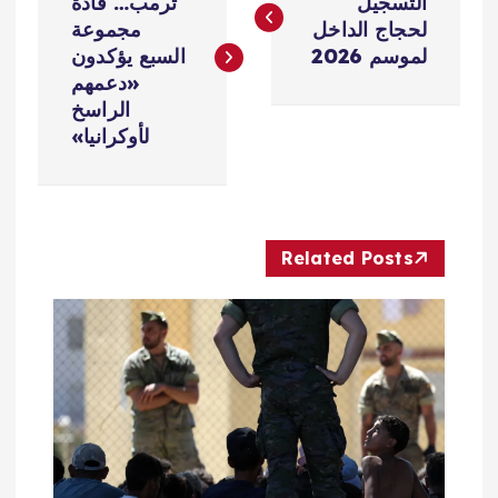
ص
التسجيل
ترمب… قادة
لحجاج الداخل
مجموعة
فّ
لموسم 2026
السبع يؤكدون
«دعمهم
ح
الراسخ
لأوكرانيا»
ا
ل
Related Posts
م
ق
ا
ل