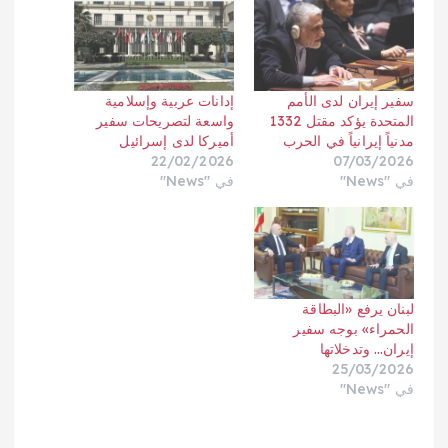
سفير إيران لدى الأمم
إدانات عربية وإسلامية
المتحدة يؤكد مقتل 1332
واسعة لتصريحات سفير
مدنياً إيرانياً في الحرب
أميركا لدى إسرائيل
22/02/2026
07/03/2026
في "News"
في "News"
لبنان يرفع «البطاقة
الحمراء» بوجه سفير
إيران… وتدخلاتها
25/03/2026
في "News"