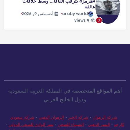
«هرمز» يترقب اتفاقاً… وسط خلافات
عالقة
araby world
أغسطس 9, 2026
9 views
3
أهم المواقع المتخصصة في المملكة العربية السعودية
ودول الخليج العربي
شركة الرهوان
-
شركة الخير
-
الرهوان الذهبي
-
شركة سعودي
كارجو
-
النسر الذهبي
-
الشيماء للشحن
-
نسر الوادي للشحن الدولي
-