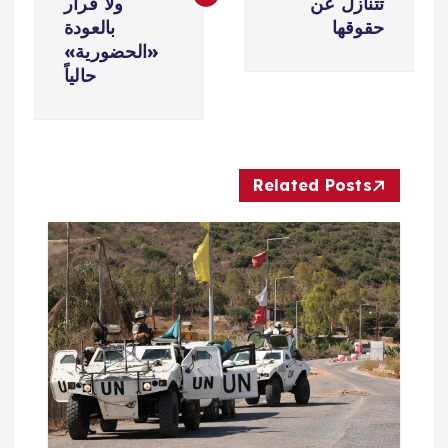
تتنازل عن
ولا قرار
ح
حقوقها
بالعودة
«الحضورية»
ا
حالياً
ل
م
Related Posts
ق
ا
ل
ا
ت