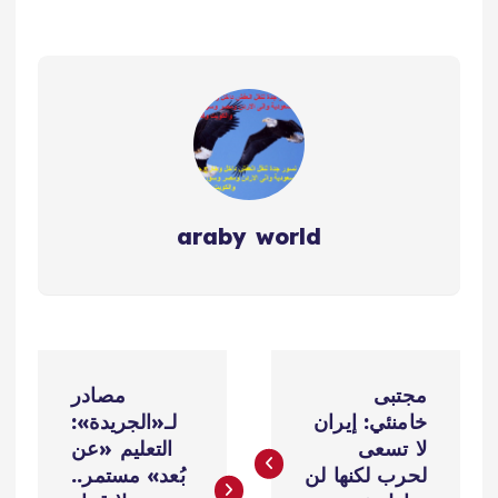
araby world
ت
مجتبى
مصادر
ص
خامنئي: إيران
لـ«الجريدة»:
لا تسعى
التعليم «عن
فّ
لحرب لكنها لن
بُعد» مستمر..