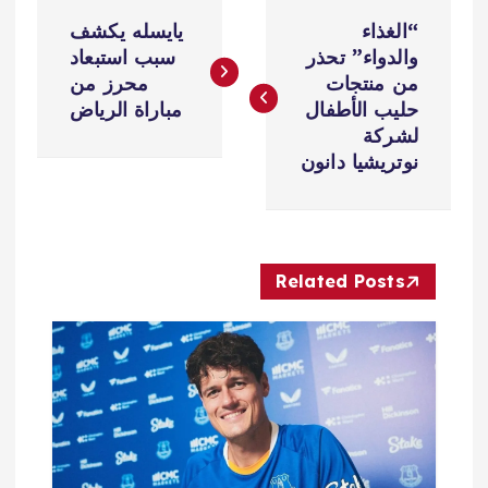
ت
“الغذاء
يايسله يكشف
ص
والدواء” تحذر
سبب استبعاد
من منتجات
محرز من
فّ
حليب الأطفال
مباراة الرياض
لشركة
ح
نوتريشيا دانون
ا
ل
Related Posts
م
ق
ا