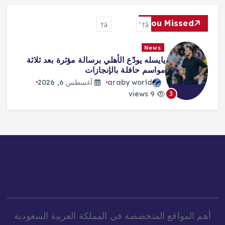
You Missed
News
«صفقة القرن» و«الملك المصري»…
هكذا احتفت الصحافة التركية بانتقال
محمد صلاح
araby world
أغسطس 6, 2026
8 views
4