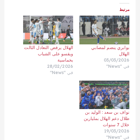
مرتبط
بوابري ينضم لمصابي
الهلال يرفض التعادل الثالث
الهلال
ويقسو على الشباب
03/03/2026
بخماسية
في "News"
28/02/2026
في "News"
نواف بن سعد : الوليد بن
طلال دعم الهلال بمليارين
خلال 7 سنوات
19/03/2026
في "News"