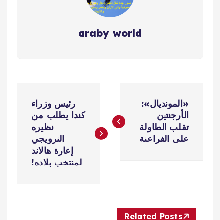
araby world
ت
«المونديال»:
رئيس وزراء
ص
الأرجنتين
كندا يطلب من
تقلب الطاولة
نظيره
فّ
على الفراعنة
النرويجي
إعارة هالاند
ح
لمنتخب بلاده!
ا
ل
Related Posts