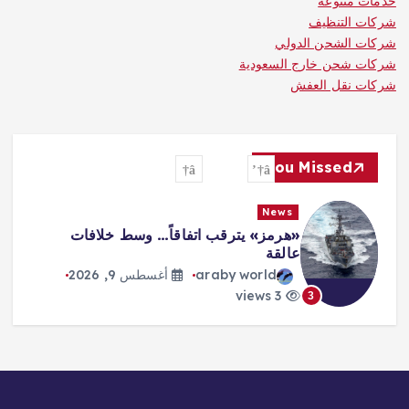
خدمات متنوعة
شركات التنظيف
شركات الشحن الدولي
شركات شحن خارج السعودية
شركات نقل العفش
You Missed
News
مونديال الرياضات الإلكترونية: «كوايشو
غيمينغ» ينتزع لقب «أونر أوف كينغز»
araby world
أغسطس 9, 2026
4 views
4