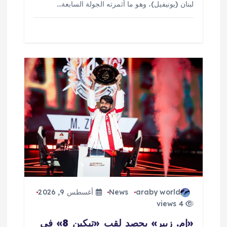
لبنان (يونيفيل)، وهو ما أثمرته الجولة السابعة…
araby world
News
أغسطس 9, 2026
4 views
«إم. زبير» يحصد لقب «تيكين 8» في