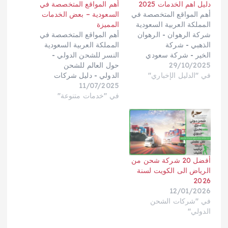
دليل اهم الخدمات 2025
أهم المواقع المتخصصة في
أهم المواقع المتخصصة في
السعودية – بعض الخدمات
المملكة العربية السعودية
المميزة
شركة الرهوان - الرهوان
أهم المواقع المتخصصة في
الذهبي - شركة
المملكة العربية السعودية
الخير - شركة سعودي
النسر للشحن الدولي -
29/10/2025
كارجو - مؤسسة
حول العالم للشحن
في "الدليل الإخباري"
السريع - شركة الخليج
الدولي - دليل شركات
العربي - مؤسسة السيف
11/07/2025
الشحن الدولي - الرهوان
للشحن الدولي - معبر
السريع للشحن
في "خدمات متنوعة"
الخليج للشحن - نسر
الدولي- نجمة جدة للشحن
الوادي للشحن
الدولي - المتميز للشحن
الدولي - الشيماء
الدولي - فارس المملكة
للشحن - الرهوان
للشحن الدولي - وورلد وايد
للشحن - اعمار
إكسبريس للشحن
المريم - دليل الخدمات -
الدولي - الرهوان جلوبال
أفضل 20 شركة شحن من
بريق كليين للخدمات
كارجو - الخليج الدولي
الرياض الى الكويت لسنة
المنزلية - بريق
للشحن - الصقر السريع
2026
المملكة - ماستر كينج -
للشحن - شركة
12/01/2026
بريق كلين للخدمات
السيف - المركز السعودي
في "شركات الشحن
المنزلية - النسر للشحن
للشحن - شركة
الدولي"
الدولي - البسمة للشحن
الكوثر - شركة الفارس
الدولي بالإمارات - الفارس
للشحن الدولي - شركة