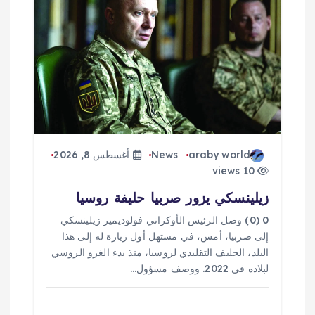
araby world
News
أغسطس 8, 2026
10 views
زيلينسكي يزور صربيا حليفة روسيا
0 (0) وصل الرئيس الأوكراني فولوديمير زيلينسكي
إلى صربيا، أمس، في مستهل أول زيارة له إلى هذا
البلد، الحليف التقليدي لروسيا، منذ بدء الغزو الروسي
لبلاده في 2022. ووصف مسؤول…