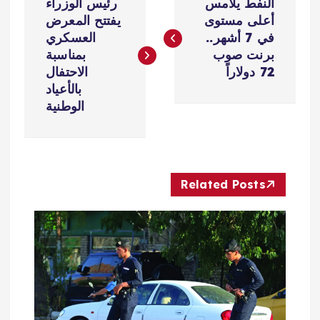
النفط يلامس
رئيس الوزراء
ص
أعلى مستوى
يفتتح المعرض
في 7 أشهر..
العسكري
فّ
برنت صوب
بمناسبة
72 دولاراً
الاحتفال
ح
بالأعياد
الوطنية
ا
ل
Related Posts
م
ق
ا
ل