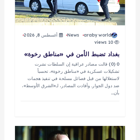
ا
ت
araby world
News
أغسطس 8, 2026
10 views
بغداد تضبط الأمن في «مناطق رخوة»
0 (0) قالت مصادر عراقية إن السلطات نشرت
تشكيلات عسكرية في «مناطق رخوة»، تحسباً
لاستغلالها من قبل فصائل مسلحة في تنفيذ هجمات
ضد دول الجوار. وأفادت المصادر، لـ«الشرق الأوسط»،
بأن…