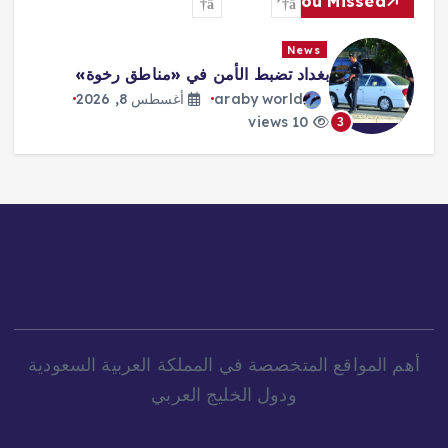
You Missed
News
بط الأمن في «مناطق رخوة»
ترمب: الحرب س
قريباً
araby 
أغسطس 8, 2026
raby world
10 views
4
أهم المواقع المتخصصة في المملكة العربية السعودية
ودول الخليج العربي