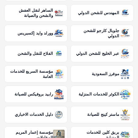
الساهر لنقل العفش
المهندس للشحن الدولي
والشحن والصيانة
جلوبال كارجو للشحن
وورلد وايد إكسبريس
الدولي
عبر الخليج للشحن الدولي
الفلاح للنقل والشحن
مؤسسة السريع للخدمات
موفرز السعودية
العامة
الكوثر للخدمات المنزلية
رابيد بروفيكس للصيانة
ماستر كينج للصيانة
دليل الخدمات الاخباري
بريق كلين للخدمات
مؤسسة إعمار المريم
المنزلية
للمقاولات