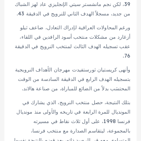
39، لكن نجم مانشستر سيتي الإنجليزي عاد لهز الشباك
من جديد، مسجلاً الهدف الثاني للنرويج في الدقيقة 43.
ورغم المحاولات العراقية لإدراك التعادل، ضاعف ثيلو
أزغارد من مشكلات منتخب أسود الرافدين في اللقاء،
عقب تسجيله الهدف الثالث لمنتخب النرويج في الدقيقة
76.
وأنهى كريستيان ثورستفيدت مهرجان الأهداف النرويجية
بتسجيله الهدف الرابع في الدقيقة السادسة من الوقت
المحتسَب بدلاً من الضائع للمباراة، من صناعة هالاند.
بتلك النتيجة، حصل منتخب النرويج، الذي يشارك في
المونديال للمرة الرابعة في تاريخه والأولى منذ مونديال
فرنسا 1998، على أول ثلاث نقاط في مسيرته
بالمجموعة، ليتقاسم الصدارة مع منتخب فرنسا،
المتساوي معه في الرصيد ذاته، بعد فوزه بالنتيجة نفسها