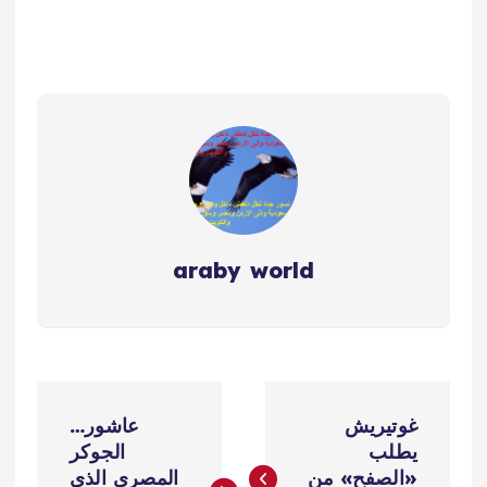
araby world
ت
غوتيريش
عاشور…
ص
يطلب
الجوكر
«الصفح» من
المصري الذي