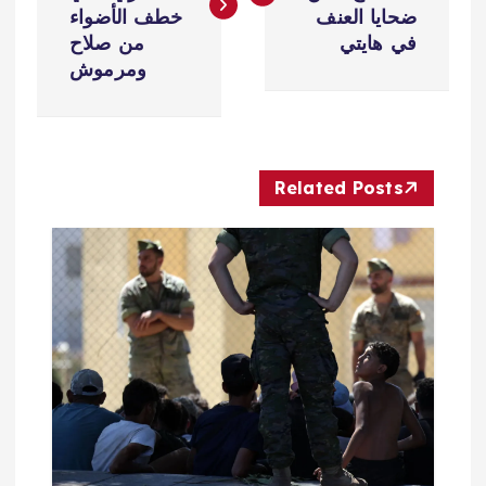
فّ
ضحايا العنف
خطف الأضواء
في هايتي
من صلاح
ح
ومرموش
ا
ل
Related Posts
م
ق
ا
ل
ا