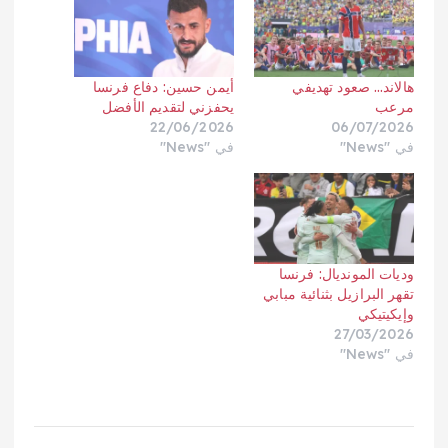
هالاند… صعود تهديفي
أيمن حسين: دفاع فرنسا
مرعب
يحفزني لتقديم الأفضل
22/06/2026
06/07/2026
في "News"
في "News"
وديات المونديال: فرنسا
تقهر البرازيل بثنائية مبابي
وإيكيتيكي
27/03/2026
في "News"