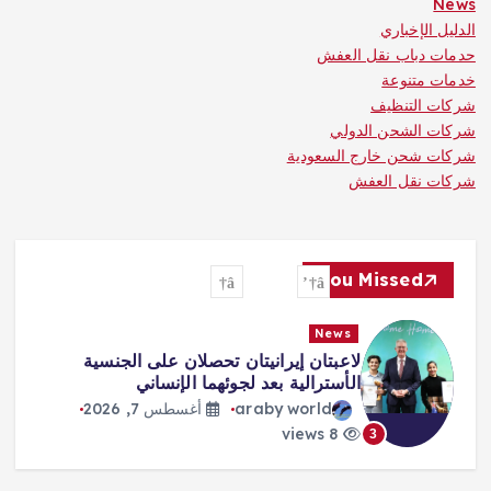
News
الدليل الإخباري
حدمات دباب نقل العفش
خدمات متنوعة
شركات التنظيف
شركات الشحن الدولي
شركات شحن خارج السعودية
شركات نقل العفش
You Missed
News
طرابزون يكتب صفحة جديدة مع صلاح…
استقبال أسطوري وشغف لا يوصف
araby world
أغسطس 7, 2026
10 views
4