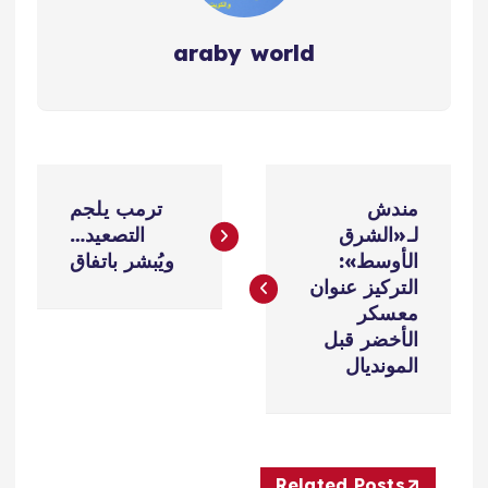
araby world
ت
مندش
ترمب يلجم
ص
لـ«الشرق
التصعيد…
الأوسط»:
ويُبشر باتفاق
فّ
التركيز عنوان
معسكر
ح
الأخضر قبل
المونديال
ا
ل
Related Posts