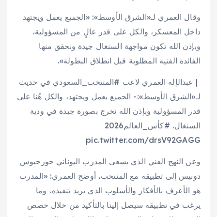
وقال العمري لـ«الشرق الأوسط»: «الجميع يعمل ويجتهد
داخل المعسكر، والكل على قدر عالٍ من المسؤولية،
وبإذن الله تكون مواجهة السنغال جيدة ونحقق منها
الفائدة الفنية المطلوبة قبل انطلاق البطولة».
️ | عبدالإله العمري لاعب #المنتخب_السعودي في حديث
لـ«الشرق الأوسط»:- الجميع يعمل ويجتهد، والكل هُنا على
قدر المسؤولية وبإذن الله نخرج بصورة جيدة في ودية
السنغال. #كأس_العالم2026
pic.twitter.com/drsV92GAGG
وعن النهج الفني الذي يسعى المدرب اليوناني جورجيوس
دونيس إلى تطبيقه مع المنتخب، أوضح العمري: «المدرب
هو الأعرف بالأفكار والأسلوب الذي يريد تنفيذه، وما
يرغب في تطبيقه سيصل إلينا بالتأكيد من خلال حصص