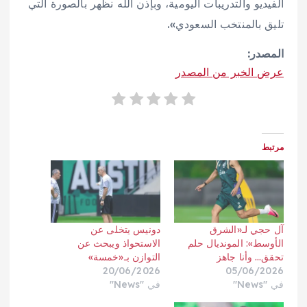
الفيديو والتدريبات اليومية، وبإذن الله نظهر بالصورة التي
تليق بالمنتخب السعودي».
المصدر:
عرض الخبر من المصدر
مرتبط
آل حجي لـ«الشرق
دونيس يتخلى عن
الأوسط»: المونديال حلم
الاستحواذ ويبحث عن
تحقق… وأنا جاهز
التوازن بـ«خمسة»
20/06/2026
05/06/2026
في "News"
في "News"