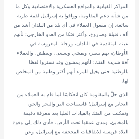
المراكز القيادية والمواقع العسكرية والاقتصادية وكل ما
من شأنه دعم المقاومة، ووافوا به إسرائيل لقمة طرية
سائغة. إن مفعول العملاء في أي بلد من البلدان أشد من
ألف قنبلة وصاروخ، وأكثر فتكا من العدو الخارجي؛ لأنهم
عينه المتقدمة في البلدان، ورجلة المغروسة في
الأوطان، بهم يبصر، ويمشي ويسعى، ويبطش، والعملاء
آفة شديدة الفتك؛ لأنهم يمشون وقد تستروا لفظا
بالوطنية حتى يخيل للمرء أنهم أكثر وطنية من المخلص
لها.
الذي حلَّ بالمقاومة كان انعكاسًا لما قام به العملاء من
التخابر مع إسرائيل؛ فاستباحت البر والبحر والجو،
وتمكنت من الفتك بالقيادات العليا بعد معرفة دقيقة
بالمخابئ، ومدى عمقها تحت الأرض، فأدى ذلك إلى وقوع
البلاد فريسة للاتفاقيات المجحفة مع إسرائيل، وعن