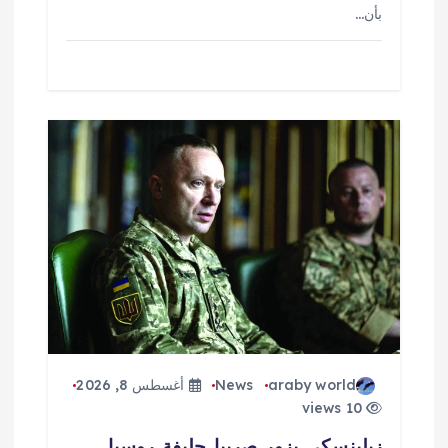
بأن…
araby world
News
أغسطس 8, 2026
10 views
زيلينسكي يزور صربيا حليفة روسيا