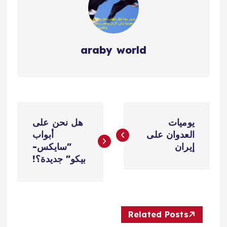
araby world
ت
يوميات
هل نحن على
ص
العدوان على
أبواب
إيران
"سايكس-
فّ
بيكو" جديدة؟!
ح
ا
Related Posts