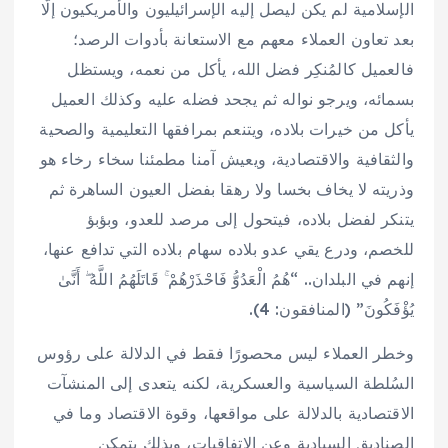
الإسلامية لم يكن ليصل إليه الإسرائيليون والأمريكيون إلّا
بعد تعاون العملاء معهم مع الاستعانة بأدوات الرصد؛
فالعميل كالمُنكِر فضل الله، يأكل من نعمه، ويستظل
بسمائه، ويرجو نواله ثم يجحد فضله عليه وكذلك العميل
يأكل من خيرات بلاده، ويتنعم بمرافقها التعليمية والصحية
والثقافية والاقتصادية، ويعيش آمنا مطمئنا سخاء رخاء هو
وذريته لا يخاف بخسا ولا رهقا بفضل العيون الساهرة ثم
يتنكر لفضل بلاده، فيتحول إلى مرصد للعدو، وبؤبؤ
للخصم، ودرع يقي عدو بلاده سهام بلاده التي تدافع عنها،
إنهم في البلدان.. “هُمُ الْعَدُوُّ فَاحْذَرْهُمْ ۚ قَاتَلَهُمُ اللَّهُ ۖ أَنَّىٰ
يُؤْفَكُونَ” (المنافقون: 4).
وخطر العملاء ليس محصورًا فقط في الدلالة على رؤوس
السُلطة السياسية والعسكرية، لكنه يتعدى إلى المنشآت
الاقتصادية بالدلالة على مواقعها، وقوة الاقتصاد وما في
الصناديق السيادية وعن الاتفاقيات، وبذلك يتمكن