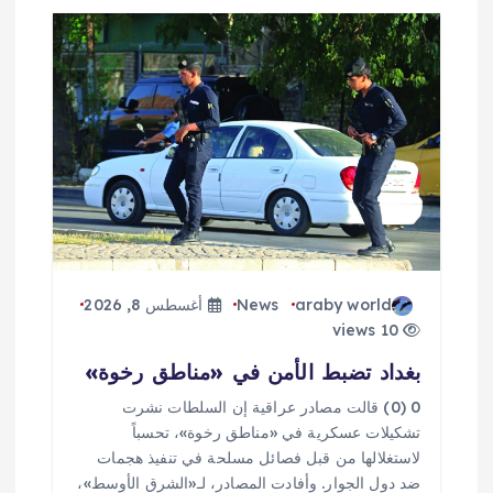
ل
م
ق
ا
ل
ا
araby world
News
أغسطس 8, 2026
ت
10 views
بغداد تضبط الأمن في «مناطق رخوة»
0 (0) قالت مصادر عراقية إن السلطات نشرت
تشكيلات عسكرية في «مناطق رخوة»، تحسباً
لاستغلالها من قبل فصائل مسلحة في تنفيذ هجمات
ضد دول الجوار. وأفادت المصادر، لـ«الشرق الأوسط»،