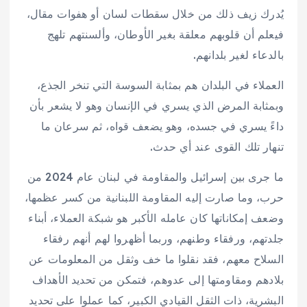
يُدرك زيف ذلك من خلال سقطات لسان أو هفوات مقال،
فيعلم أن قلوبهم معلقة بغير الأوطان، وألسنتهم تلهج
بالدعاء لغير بلدانهم.
العملاء في البلدان هم بمثابة السوسة التي تنخر الجذع،
وبمثابة المرض الذي يسري في الإنسان وهو لا يشعر بأن
داءً يسري في جسده، وهو يضعف قواه، ثم سرعان ما
تنهار تلك القوى عند أي حدث.
ما جرى بين إسرائيل والمقاومة في لبنان عام 2024 من
حرب، وما صارت إليه المقاومة اللبنانية من كسر عظمها،
وضعف إمكاناتها كان عامله الأكبر هو شبكة العملاء، أبناء
جلدتهم، ورفقاء وطنهم، وربما أظهروا لهم أنهم رفقاء
السلاح معهم، فقد نقلوا ما خف وثقل من المعلومات عن
بلادهم ومقاومتها إلى عدوهم، فتمكن من تحديد الأهداف
البشرية، ذات الثقل القيادي الكبير، كما عملوا على تحديد