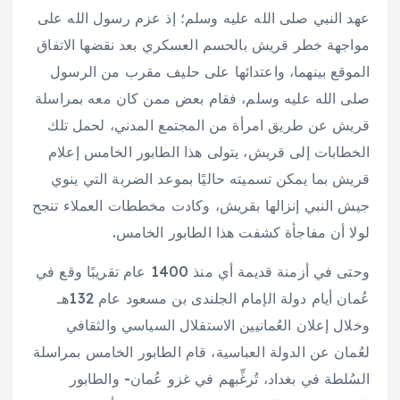
عهد النبي صلى الله عليه وسلم؛ إذ عزم رسول الله على
مواجهة خطر قريش بالحسم العسكري بعد نقضها الاتفاق
الموقع بينهما، واعتدائها على حليف مقرب من الرسول
صلى الله عليه وسلم، فقام بعض ممن كان معه بمراسلة
قريش عن طريق امرأة من المجتمع المدني، لحمل تلك
الخطابات إلى قريش، يتولى هذا الطابور الخامس إعلام
قريش بما يمكن تسميته حاليًا بموعد الضربة التي ينوي
جيش النبي إنزالها بقريش، وكادت مخططات العملاء تنجح
لولا أن مفاجأة كشفت هذا الطابور الخامس.
وحتى في أزمنة قديمة أي منذ 1400 عام تقريبًا وقع في
عُمان أيام دولة الإمام الجلندى بن مسعود عام 132هـ
وخلال إعلان العُمانيين الاستقلال السياسي والثقافي
لعُمان عن الدولة العباسية، قام الطابور الخامس بمراسلة
السُلطة في بغداد، تُرغِّبهم في غزو عُمان- والطابور