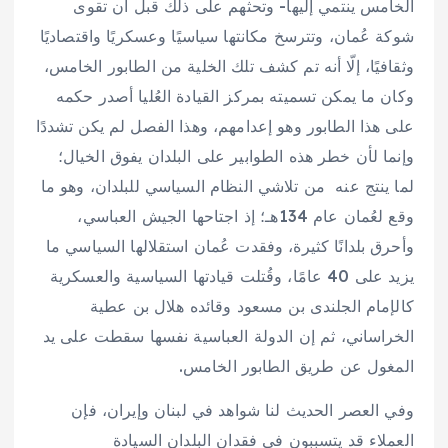
الخامس ينتمي إليها- وتحثهم على ذلك قبل أن تقوى
شوكة عُمان، وتترسخ مكانتها سياسيًا وعسكريًا واقتصاديًا
وثقافيًا، إلّا أنه تم كشف تلك الخلية من الطابور الخامس،
وكان ما يمكن تسميته بمركز القيادة العُليا أصدر حكمه
على هذا الطابور وهو إعدامهم، وهذا الفصل لم يكن تشددًا
وإنما لأن خطر هذه الطوابير على البلدان يفوق الخيال؛
لما ينتج عنه من تلاشي النظام السياسي للبلدان، وهو ما
وقع لعُمان عام 134هـ؛ إذ اجتاحها الجيش العباسي،
وأحرق بلدانًا كثيرة، وفقدت عُمان استقلالها السياسي ما
يزيد على 40 عامًا، وقُتلت قيادتها السياسية والعسكرية
كالإمام الجلندى بن مسعود وقائده هلال بن عطية
الخراساني، ثم إن الدولة العباسية نفسها سقطت على يد
المغول عن طريق الطابور الخامس.
وفي العصر الحديث لنا شواهد في لبنان وإيران، فإن
العملاء قد يتسببون في فقدان البلدان السيادة