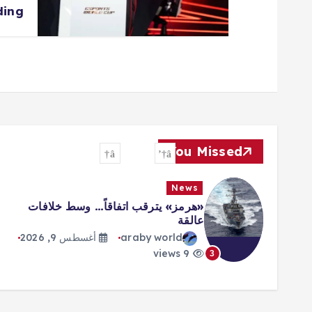
ding
You Missed
News
«هرمز» يترقب اتفاقاً… وسط خلافات
عالقة
araby world
أغسطس 9, 2026
9 views
3