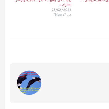
ي التوتر الروسي ــ
زيلينسكي: بوتين بدأ حربًا عالمية ونرفض
التنازلات
23/02/2026
في "News"