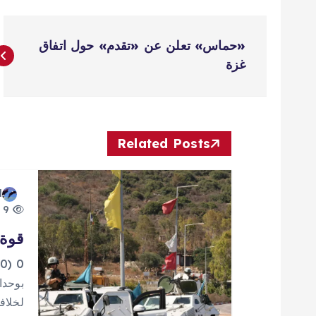
ت
«حماس» تعلن عن «تقدم» حول اتفاق
ص
غزة
فّ
ح
Related Posts
ا
d
9 views
ل
قوة 
م
0
بوحدا
ق
لخلاف