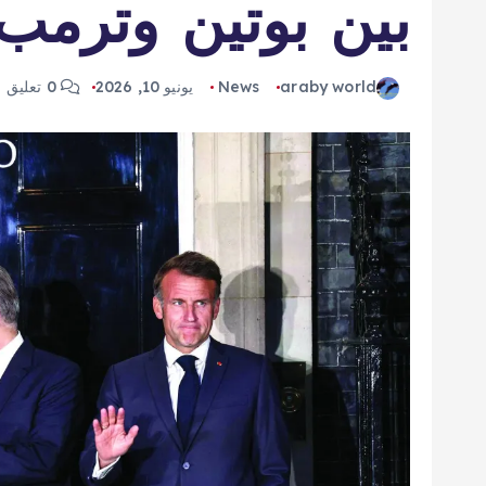
بين بوتين وترمب
araby world
News
يونيو 10, 2026
0 تعليق