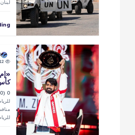
لبنان
ا
ding
ل
ا
d
ت
12 views
كأس 
للرياضات 