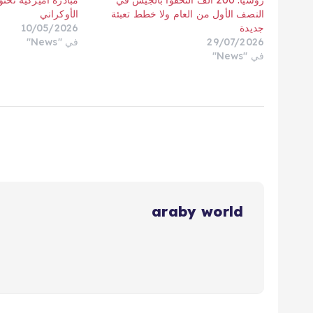
روسيا: 200 ألف التحقوا بالجيش في
مبادرة أميركية تحتو
النصف الأول من العام ولا خطط تعبئة
الأوكراني
جديدة
10/05/2026
29/07/2026
في "News"
في "News"
araby world