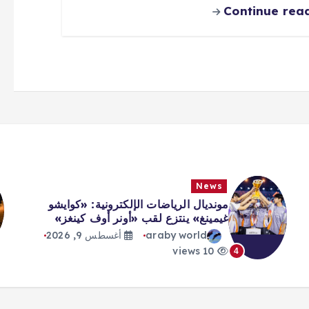
Continue rea
News
مونديال الرياضات الإلكترونية: «كوايشو
غيمينغ» ينتزع لقب «أونر أوف كينغز»
araby world
أغسطس 9, 2026
10 views
4