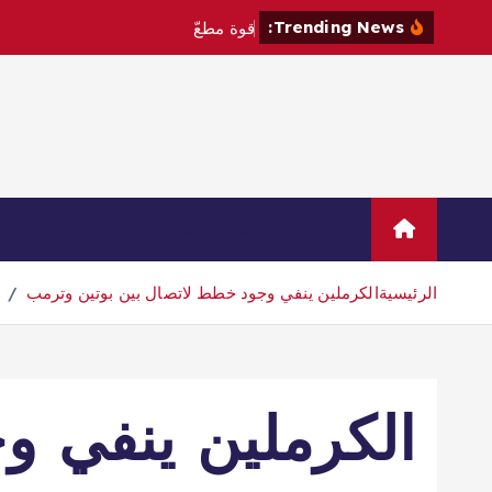
Trending News:
ق
و
ة
م
ط
ع
م
ة
إ
س
ل
م
ي
ا
Home
Sample Page
اتصال
الرئيسية
الكرملين ينفي وجود خطط لاتصال بين بوتين وترمب
الكرملين ينفي و