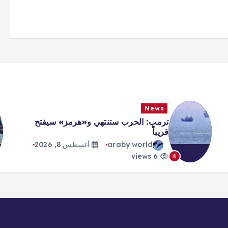
News
ترمب: الحرب ستنتهي و«هرمز» سيفتح
قريباً
araby world
أغسطس 8, 2026
6 views
4