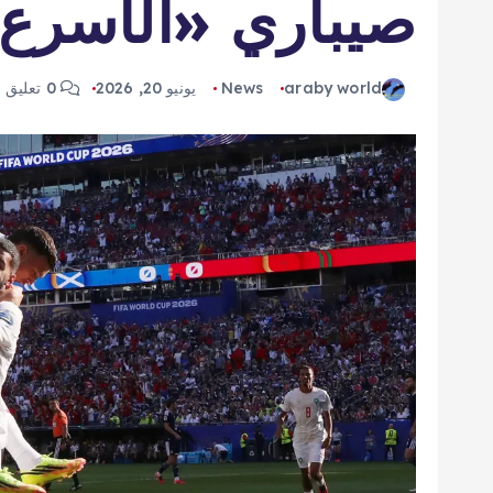
صيباري «الأسرع 
araby world
News
يونيو 20, 2026
0 تعليق