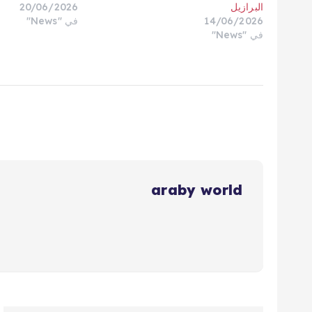
البرازيل
20/06/2026
14/06/2026
في "News"
في "News"
araby world