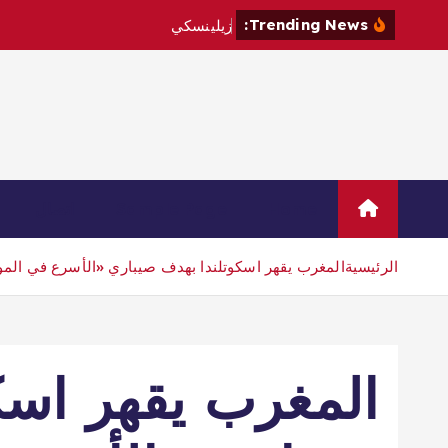
Trending News:
ز
ي
ل
ي
ن
س
ك
ي
ي
ز
و
ر
ص
ر
ب
Home
Sample Page
اتصال
الرئيسية
المغرب يقهر اسكوتلندا بهدف صيباري «الأسرع في المو
المغرب يقهر اسك