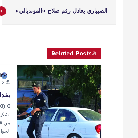
ت
الصيباري يعادل رقم صلاح «المونديالي»
ص
فّ
ح
Related Posts
ا
d
6 views
ل
بغدا
م
0
تشكيل
ق
من قب
الجوا