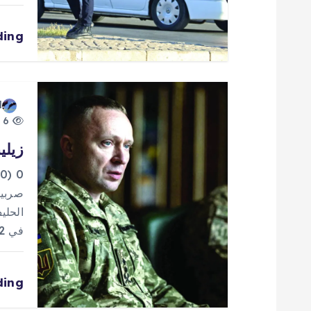
ا
ding
ل
ا
d
ت
6 views
زيلي
0
صربيا
الحلي
في 2022. ووصف مسؤول…
ding