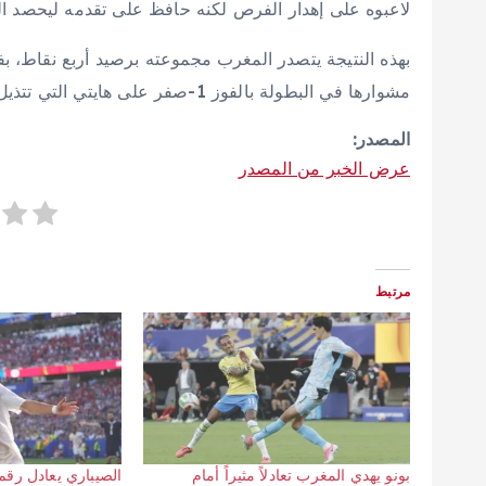
لاعبوه على إهدار الفرص لكنه حافظ على تقدمه ليحصد الن
بهذه النتيجة يتصدر المغرب مجموعته برصيد أربع نقاط، بفا
مشوارها في البطولة بالفوز 1-صفر على هايتي التي تتذيل المجموعة، وذلك قبل مواجهة البرازيل في وقت لاحق.
المصدر:
عرض الخبر من المصدر
مرتبط
بونو يهدي المغرب تعادلاً مثيراً أمام
الصيباري يعادل رقم