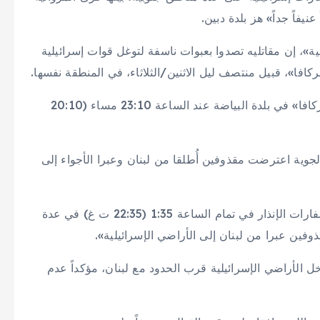
يفاً جداً» هز بلدة دبين.
ة»، إن مقاتليه تصدوا بعبوات ناسفة لتوغل قوات إسرائيلية
يركافا»، قبيل منتصف ليل الاثنين/الثلاثاء، في المنطقة نفسها.
وفي بيان آخر، أفاد الحزب أن مقاتليه استهدفوا دبابة «ميركافا» في بلدة البياضة عند الساعة 23:10 مساء (20:10
الجوية اعترضت مقذوفين أُطلقا من لبنان وعبرا الأجواء إلى
وقال الجيش، في بيان على تطبيق «تلغرام»: «بعد دوي صفارات الإنذار في تمام الساعة 1:35 (22:35 ت غ) في عدة
فين عبرا من لبنان إلى الأراضي الإسرائيلية».
خل الأراضي الإسرائيلية قرب الحدود مع لبنان، مؤكداً عدم