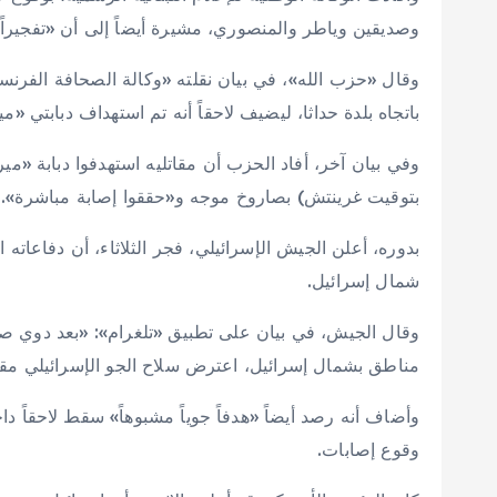
وصديقين وياطر والمنصوري، مشيرة أيضاً إلى أن «تفجيراً عن
وقال «حزب الله»، في بيان نقلته «وكالة الصحافة الفرنسي
باتجاه بلدة حداثا، ليضيف لاحقاً أنه تم استهداف دبابتي «م
بتوقيت غرينتش) بصاروخ موجه و«حققوا إصابة مباشرة».
بدوره، أعلن الجيش الإسرائيلي، فجر الثلاثاء، أن دفاعاته 
شمال إسرائيل.
مناطق بشمال إسرائيل، اعترض سلاح الجو الإسرائيلي مقذو
وأضاف أنه رصد أيضاً «هدفاً جوياً مشبوهاً» سقط لاحقاً دا
وقوع إصابات.