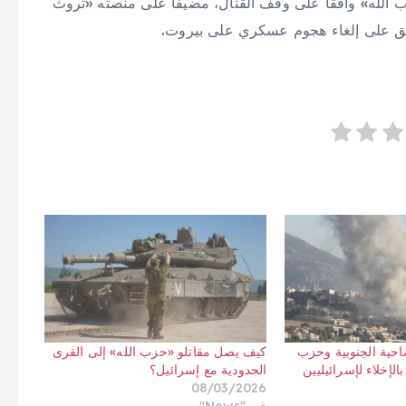
زب الله» وافقا على وقف القتال، مضيفاً على منصته «تروث
وافق على إلغاء هجوم عسكري على بيروت.
حية الجنوبية وحزب
كيف يصل مقاتلو «حزب الله» إلى القرى
الإخلاء لإسرائيليين
الحدودية مع إسرائيل؟
08/03/2026
في "News"