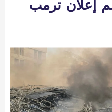
م إعلان ترمب