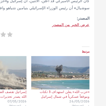
كان الرئيس الأميركي قد أعلن، الاثنين، أن إسرائيل و«ح
سوشيال» أن رئيس الوزراء الإسرائيلي بنيامين نتنياهو 
المصدر:
عرض الخبر من المصدر
مرتبط
«حزب الله» يعلن استهداف 3 ثكنات
إسرائيل تقصف الضا
وموقعاً عسكرياً في شمال إسرائيل
الله يصدر تحذيرات ب
07/03/2026
26/05/2026
في "News"
في "News"