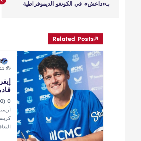
ص
بـ«داعش» في الكونغو الديموقراطية
فّ
ح
Related Posts
ا
d
11 views
ل
إيفر
قادم
م
0
ق
آرسنا
كريست
ا
التعا