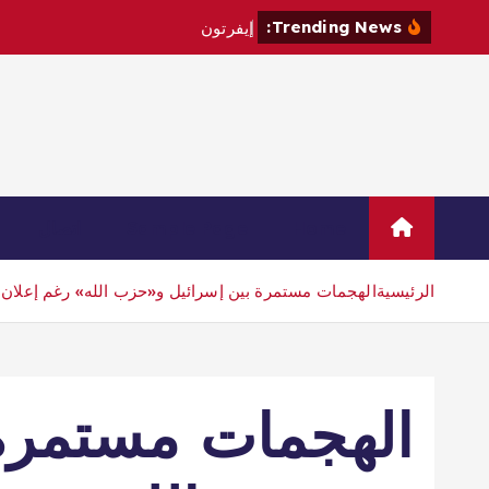
Trending News:
إ
ي
ف
ر
ت
و
ن
ي
ت
ع
ا
ق
د
م
ع
Home
Sample Page
اتصال
الرئيسية
الهجمات مستمرة بين إسرائيل و«حزب الله» رغم إعلان 
الهجمات مستمرة 