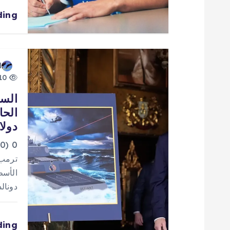
ل
ding
ا
ت
d
10 views
السف
دولا
0
دونالد تر
ding