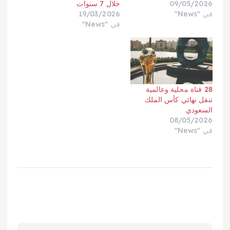
09/05/2026
خلال 7 سنوات
في "News"
19/03/2026
في "News"
28 قناة محلية وعالمية
تنقل نهائي كأس الملك
السعودي
08/05/2026
في "News"