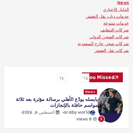
News
الدليل الإخباري
حدمات دباب نقل العفش
خدمات متنوعة
شركات التنظيف
شركات الشحن الدولي
شركات شحن خارج السعودية
شركات نقل العفش
You Missed
News
«صفقة القرن» و«الملك المصري»…
هكذا احتفت الصحافة التركية بانتقال
محمد صلاح
araby world
أغسطس 6, 2026
8 views
4