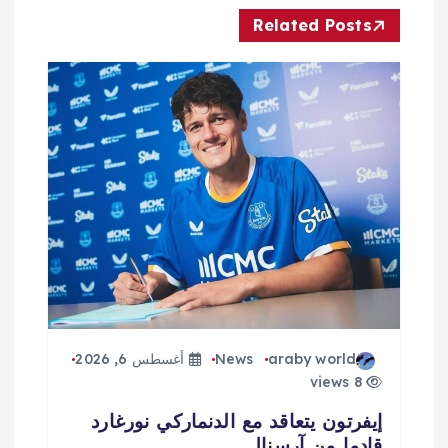
ا
Related Posts
ل
م
ق
ا
ل
ا
ت
araby world
News
أغسطس 6, 2026
8 views
إيفرتون يتعاقد مع الدنماركي نورغارد
قادما من آرسنال