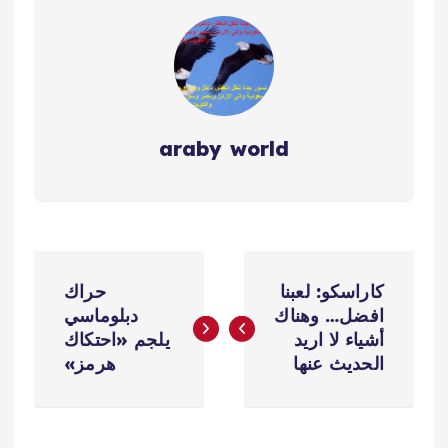
araby world
ت
كاراسكو: لعبنا
حراك
ص
افضل… وهناك
دبلوماسي
أشياء لا اريد
يلجم «احتكاك
فّ
الحديث عنها
هرمز»
ح