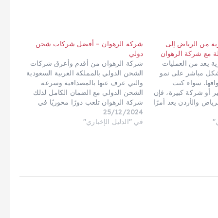
ية من الرياض إلى
شركة الرهوان – أفضل شركات شحن
ة مع شركة الرهوان
دولي
ية يعد من العمليات
شركة الرهوان من أقدم وأعرق شركات
بشكل مباشر على نمو
الشحن الدولي بالمملكة العربية السعودية
اقها. سواء كنت
والتي عرف عنها بالمصداقية وسرعة
أو شركة كبيرة، فإن
الشحن الدولي مع الضمان الكامل لذلك
ياض والأردن يعد أمرًا
شركة الرهوان تلعب دورًا محوريًا في
احتياجات العملاء وتحقيق
25/12/2024
تسهيل نقل العفش و البضائع وتحقيق
"
جارية تحتاج إلى خدمات
في "الدليل الإخباري"
الترابط التجاري خاصةً بين السعودية
وفعالة لضمان
والأردن. أنواع الخدمات التي تقدمها شركة
الرهوان: الشحن البري: نقل الأثاث…