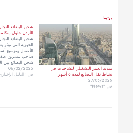
مرتبط
شحن البضائع التجار
الأردن حلول متكامل
شحن البضائع التجار
الحيوية التي تؤثر 
الأعمال وتوسيع أسو
صاحب مشروع صغير 
شحن البضائع بين الر
06/02/2025
بالغ الأهمية لتلبية 
تمديد العمر التشغيلي للشاحنات في
في "الدليل الإخباري
الأرباح. البضائع الت
نشاط نقل البضائع لمدة 6 أشهر
شحن آمنة، سريعة، 
27/03/2026
وصولها…
في "News"