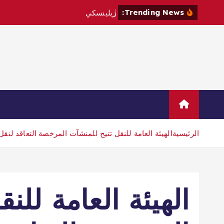
Trending News:
ز
ي
ل
ي
ن
س
ك
ي
ي
ز
و
ر
ص
ر
Home
Sample Page
اتصال
الرئيسية
الهيئة العامة للنقل تتيح للمنشآت المرخصة التعاقد لنقل ا
الهيئة العامة للن