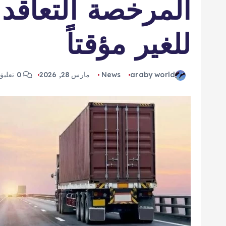
المرخصة التعاقد 
للغير مؤقتاً
araby world
News
مارس 28, 2026
0 تعليق