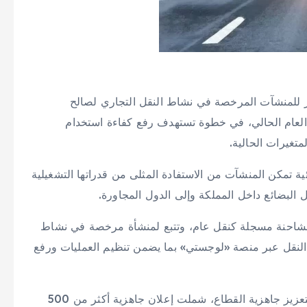
لغير للمنشآت المرخصة في نشاط النقل التجاري لصالح
استثنائي حتى تاريخ 25 سبتمبر من العام الحالي، في خطوة تستهدف رفع كفاءة استخدام
متغيرات الحالية.
ية تمكن المنشآت من الاستفادة المثلى من قدراتها التشغيلية
 البضائع داخل المملكة وإلى الدول المجاورة.
الشاحنة مسجلة كنقل عام، وتتبع لمنشأة مرخصة في نشاط
 النقل عبر منصة «لوجستي» بما يضمن تنظيم العمليات ورفع
وأكدت الهيئة أن هذه الخطوة تأتي ضمن حزمة إجراءات لتعزيز جاهزية القطاع، شملت إعلان جاهزية أكثر من 500