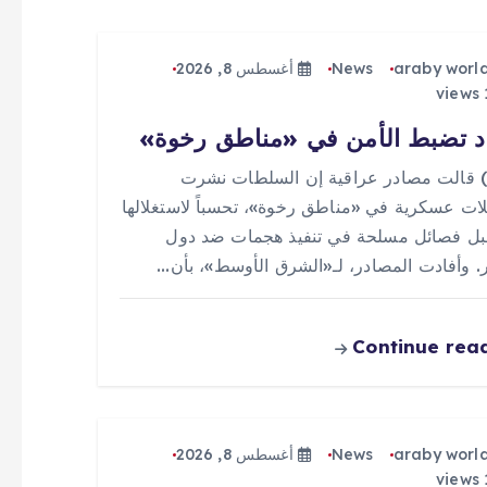
araby worl
News
أغسطس 8, 2026
د تضبط الأمن في «مناطق رخوة»
 (0) قالت مصادر عراقية إن السلطات نشرت
ات عسكرية في «مناطق رخوة»، تحسباً لاستغلالها
ل فصائل مسلحة في تنفيذ هجمات ضد دول
ر. وأفادت المصادر، لـ«الشرق الأوسط»، بأن…
Continue rea
araby worl
News
أغسطس 8, 2026