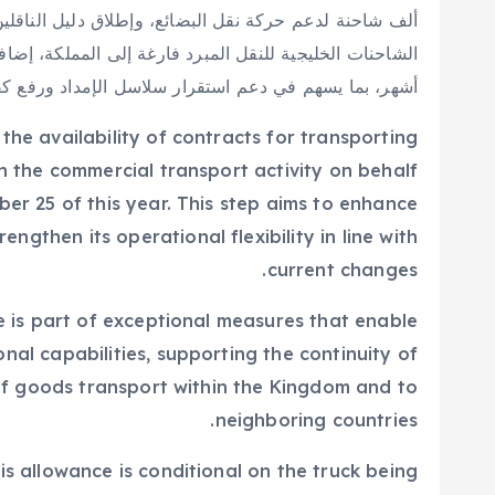
ألف شاحنة لدعم حركة نقل البضائع، وإطلاق دليل الناقل
أشهر، بما يسهم في دعم استقرار سلاسل الإمداد ورفع كف
he availability of contracts for transporting
n the commercial transport activity on behalf
ber 25 of this year. This step aims to enhance
engthen its operational flexibility in line with
current changes.
re is part of exceptional measures that enable
onal capabilities, supporting the continuity of
of goods transport within the Kingdom and to
neighboring countries.
is allowance is conditional on the truck being