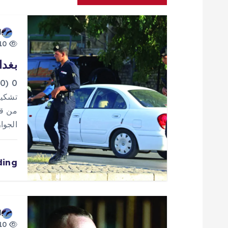
ا
d
ل
10 views
بغدا
م
0
ق
تشكيل
من قب
ا
الجوا
ل
ding
ا
ت
d
10 views