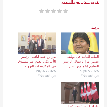
عرض الخبر من المصدر
مرتبط
النيابة العامة في بوليفيا
بدر بن حمد لنائب الرئيس
تصدر أمرا باعتقال الرئيس
الأمريكي: تقدم غير مسبوق
السابق إيفو موراليس
في المفاوضات النووية
28/02/2026
30/07/2026
في "News"
في "News"
مارك كارني: دعم كندا