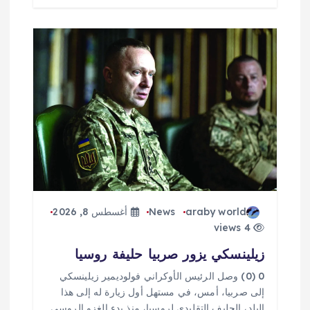
araby world
News
أغسطس 8, 2026
4 views
زيلينسكي يزور صربيا حليفة روسيا
0 (0) وصل الرئيس الأوكراني فولوديمير زيلينسكي
إلى صربيا، أمس، في مستهل أول زيارة له إلى هذا
البلد، الحليف التقليدي لروسيا، منذ بدء الغزو الروسي