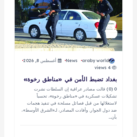
ا
ل
ا
ت
araby world
News
أغسطس 8, 2026
4 views
بغداد تضبط الأمن في «مناطق رخوة»
0 (0) قالت مصادر عراقية إن السلطات نشرت
تشكيلات عسكرية في «مناطق رخوة»، تحسباً
لاستغلالها من قبل فصائل مسلحة في تنفيذ هجمات
ضد دول الجوار. وأفادت المصادر، لـ«الشرق الأوسط»،
بأن…