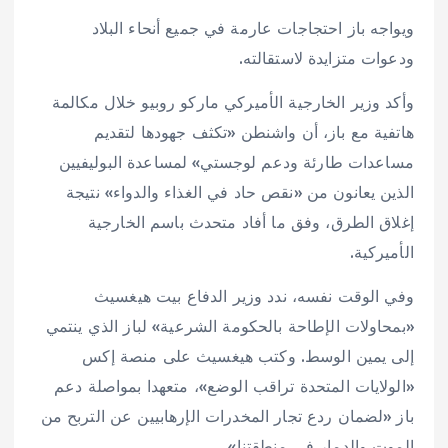
ويواجه باز احتجاجات عارمة في جميع أنحاء البلاد
ودعوات متزايدة لاستقالته.
وأكد وزير الخارجية الأميركي ماركو روبيو خلال مكالمة
هاتفية مع باز، أن واشنطن «تكثف جهودها لتقديم
مساعدات طارئة ودعم لوجستي» لمساعدة البوليفيين
الذين يعانون من «نقص حاد في الغذاء والدواء» نتيجة
إغلاق الطرق، وفق ما أفاد متحدث باسم الخارجية
الأميركية.
وفي الوقت نفسه، ندد وزير الدفاع بيت هيغسيث
«بمحاولات الإطاحة بالحكومة الشرعية» لباز الذي ينتمي
إلى يمين الوسط. وكتب هيغسيث على منصة إكس
«الولايات المتحدة تراقب الوضع»، متعهدا بمواصلة دعم
باز «لضمان ردع تجار المخدرات الإرهابيين عن التربح من
الموت والدمار في منطقتنا».