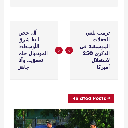
ت
ترمب يلغي
آل حجي
ص
الحفلات
لـ«الشرق
الموسيقية في
الأوسط»:
فّ
الذكرى 250
المونديال حلم
لاستقلال
تحقق… وأنا
ح
أميركا
جاهز
ا
ل
Related Posts
م
ق