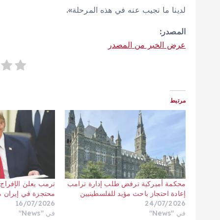
لدينا ما ​نجيب ​عنه في هذه المرحلة».
المصدر:
عرض الخبر من المصدر
مرتبط
محكمة أميركية ترفض طلب إدارة ترامب
ترمب يعلن الإفراج 
إعادة احتجاز باحث مؤيد للفلسطينيين
محتجزة في إيران منذ 4
16/07/2026
24/07/2026
في "News"
في "News"