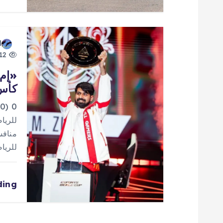
ل
ا
d
ت
12 views
كأس 
للرياضات 
ding