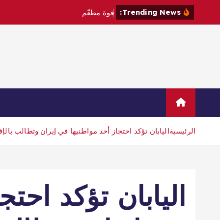
Trending News:
ق
و
ة
م
ط
ع
م
ة
إ
س
ل
م
ي
Home
Sample Page
اتصال
الرئيسية
اليابان تؤكد احتجاز أحد مواطنيها في إيران وتطالب بالإف
اليابان تؤكد احتج