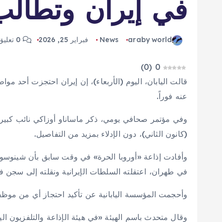
في إيران وتطالب 
araby world
News
فبراير 25, 2026
0 تعليق
)
0
(
0
قالت اليابان، اليوم (الأربعاء)، إن ​إيران احتجزت أحد مو
عنه فوراً.
(كانون الثاني)، دون الإدلاء بمزيد من التفاصيل.
وأفادت ⁠إذاعة «أوروبا الحرة» ‌في ‌وقت سابق ​بأن ‌شينوسوك
في طهران، اعتقلته السلطات الإيرانية ونقلته ‌إلى سجن ف
وأحجمت المؤسسة اليابانية عن ⁠تأكيد ⁠احتجاز أي من موظفي
وقال متحدث باسم الهيئة «في هيئة الإذاعة والتلفزيون الي