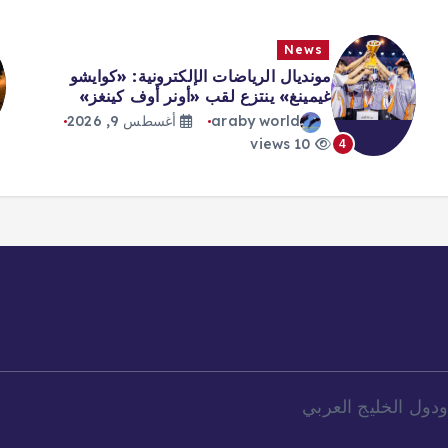
News
مونديال الرياضات الإلكترونية: «كوايشو
غيمينغ» ينتزع لقب «أونر أوف كينغز»
araby world
أغسطس 9, 2026
10 views
4
دول الخليج العربي