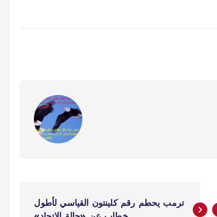
ترمب يحطم رقم كلينتون القياسي لأطول
خطاب عن «حالة الاتحاد»