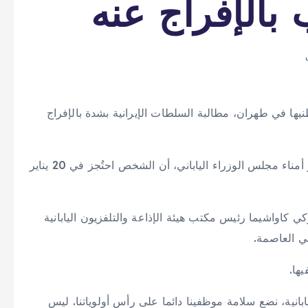
بالإفراج عنه
اطنيها في طهران، مطالبة السلطات الإيرانية بشدة بالإفراج
وفي مؤتمر صحافي يومي، ‌ذكر ماساناو ‌أوزاكي ​نائب ‌كبير ⁠أمناء ​مجلس الوزراء الياباني، ⁠أن الشخص احتُجز في 20 يناير
ي كاواشيما رئيس مكتب ‌هيئة الإذاعة والتلفزيون اليابانية
ي العاصمة.
ها.
ابانية، نضع سلامة موظفينا دائما على رأس أولوياتنا. ليس