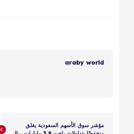
araby world
ت
مؤشر سوق الأسهم السعودية يغلق
منخفضًا بتداولات بلغت 3.9 مليارات ريال