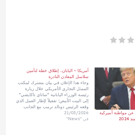
أمريكا – اليابان.. إطلاق خطة لتأمين
سلاسل المعادن النادرة
وجاء هذا الإعلان في بيان مشترك لمكتب
الممثل التجاري الأمريكي خلال زيارة
رئيسة الوزراء اليابانية "ساناي تاكايشي"
إلى البيت الأبيض؛ تفعيلاً لإطار العمل الذي
وقعه الرئيس دونالد ترمب مع الجانب
21/03/2026
الياباني في طوكيو خلال شهر أكتوبر
عن مواطنة أميركية
في "News"
الماضي.وكشف البيان عن توجهات
202
استثمارية كبرى، حيث تستكشف إحدى
الشركات الأمريكية- أكبر منتج لليثيوم…