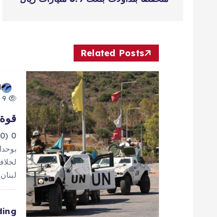
ص
فّ
ح
Related Posts
ا
d
9 views
ل
قوة 
م
0
بوحدا
ق
لخلاف
لبنان
ا
ding