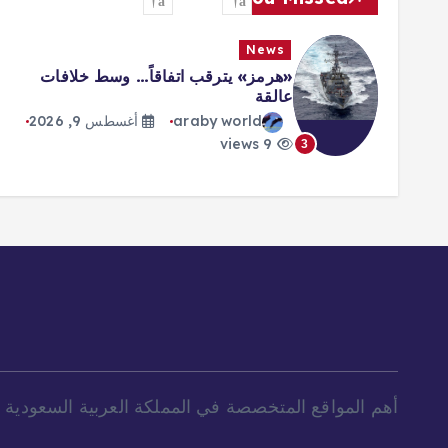
News
«هرمز» يترقب اتفاقاً… وسط خلافات
عالقة
araby world
أغسطس 9, 2026
9 views
3
أهم المواقع المتخصصة في المملكة العربية السعودية و