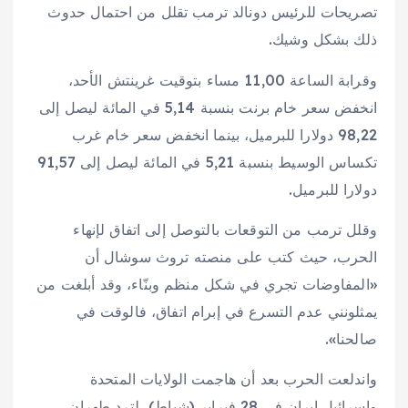
تصريحات للرئيس دونالد ترمب تقلل من احتمال حدوث
ذلك بشكل وشيك.
وقرابة الساعة 11,00 مساء بتوقيت غرينتش الأحد،
انخفض سعر خام برنت بنسبة 5,14 في المائة ليصل إلى
98,22 دولارا للبرميل، بينما انخفض سعر خام غرب
تكساس الوسيط بنسبة 5,21 في المائة ليصل إلى 91,57
دولارا للبرميل.
وقلل ترمب من التوقعات بالتوصل إلى اتفاق لإنهاء
الحرب، حيث كتب على منصته تروث سوشال أن
«المفاوضات تجري في شكل منظم وبنّاء، وقد أبلغت من
يمثلونني عدم التسرع في إبرام اتفاق، فالوقت في
صالحنا».
واندلعت الحرب بعد أن هاجمت الولايات المتحدة
وإسرائيل إيران في 28 فبراير (شباط)، لترد طهران