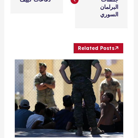
فّ
البرلمان
السوري
ح
ا
Related Posts
ل
م
ق
ا
ل
ا