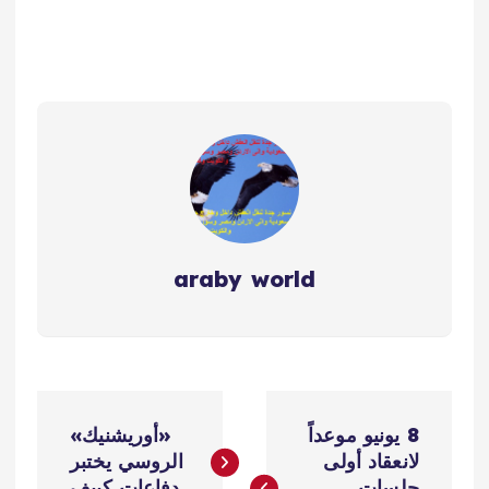
araby world
ت
8 يونيو موعداً
«أوريشنيك»
ص
لانعقاد أولى
الروسي يختبر
جلسات
دفاعات كييف