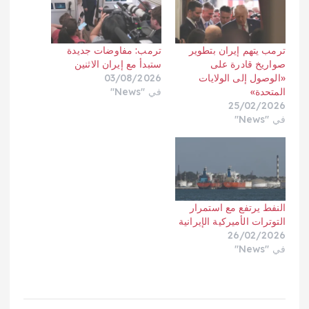
ترمب يتهم إيران بتطوير
ترمب: مفاوضات جديدة
صواريخ قادرة على
ستبدأ مع إيران الاثنين
«الوصول إلى الولايات
03/08/2026
المتحدة»
في "News"
25/02/2026
في "News"
النفط يرتفع مع استمرار
التوترات الأميركية الإيرانية
26/02/2026
في "News"