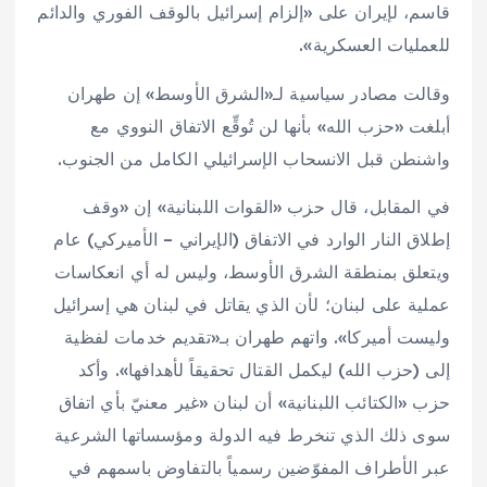
قاسم، لإيران على «إلزام إسرائيل بالوقف الفوري والدائم
للعمليات العسكرية».
وقالت مصادر سياسية لـ«الشرق الأوسط» إن طهران
أبلغت «حزب الله» بأنها لن تُوقِّع الاتفاق النووي مع
واشنطن قبل الانسحاب الإسرائيلي الكامل من الجنوب.
في المقابل، قال حزب «القوات اللبنانية» إن «وقف
إطلاق النار الوارد في الاتفاق (الإيراني – الأميركي) عام
ويتعلق بمنطقة الشرق الأوسط، وليس له أي انعكاسات
عملية على لبنان؛ لأن الذي يقاتل في لبنان هي إسرائيل
وليست أميركا». واتهم طهران بـ«تقديم خدمات لفظية
إلى (حزب الله) ليكمل القتال تحقيقاً لأهدافها». وأكد
حزب «الكتائب اللبنانية» أن لبنان «غير معنيّ بأي اتفاق
سوى ذلك الذي تنخرط فيه الدولة ومؤسساتها الشرعية
عبر الأطراف المفوّضين رسمياً بالتفاوض باسمهم في