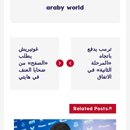
araby world
ت
ترمب يدفع
غوتيريش
ص
باتجاه
يطلب
«المرحلة
«الصفح» من
فّ
الثانية» في
ضحايا العنف
الاتفاق
في هايتي
ح
ا
Related Posts
ل
م