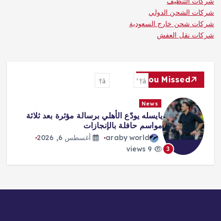
شركات التنظيف
شركات الشحن الدولي
شركات شحن خارج السعودية
شركات نقل العفش
You Missed
News
«صفقة القرن» و«الملك المصري»…
هكذا احتفت الصحافة التركية بانتقال
محمد صلاح
araby world
أغسطس 6, 2026
8 views
4