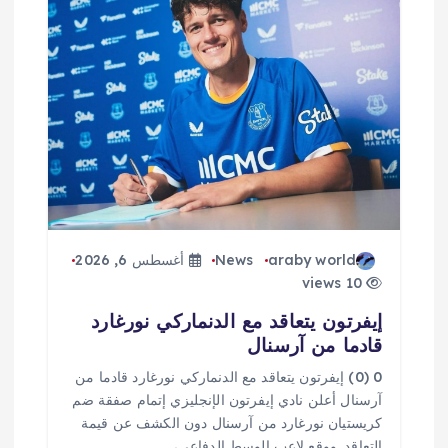
ق
ا
ل
ا
ت
araby world
News
أغسطس 6, 2026
10 views
إيفرتون يتعاقد مع الدنماركي نورغارد
قادما من آرسنال
0 (0) إيفرتون يتعاقد مع الدنماركي نورغارد قادما من
آرسنال أعلن نادي إيفرتون الإنجليزي إتمام صفقة ضم
كريستيان نورغارد من آرسنال دون الكشف عن قيمة
التعاقد. ووقع لاعب الوسط الدفاعي،…