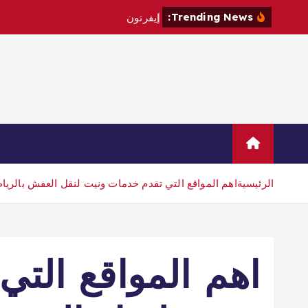
Trending News:
إ
ي
ف
ر
ت
و
ن
ي
ت
ع
ا
ق
د
م
ع
ا
ل
Home
Sample Page
اتصال
الرئيسية
اهم المواقع التي تقدم خدمات ونيت لنقل العفش بالري
اهم المواقع الت