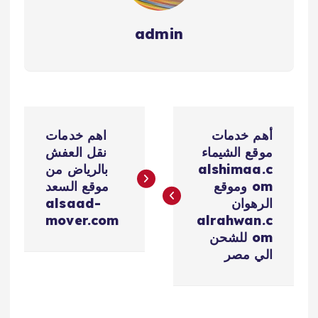
admin
ت
أهم خدمات
اهم خدمات
ص
موقع الشيماء
نقل العفش
alshimaa.c
بالرياض من
فّ
om وموقع
موقع السعد
الرهوان
alsaad-
ح
mover.com
alrahwan.c
om للشحن
ا
الي مصر
ل