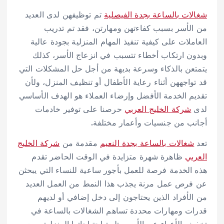
شغالات بالساعة بجدة الفيصلية
تم توظيفهن لدى العديد
من الأسر بسبب كفاءتهن ومهارتن، فقد تم تدريب
العاملات على كيفية تنفيذ المهام المنزلية بجودة عالية
وبدون ارتكاب أخطاء تتسبب في انزعاج الأسر، كذلك
يتمتعن بالذكاء وسرعة بديهة من أجل حل المشكلات التي
قد تواجههن أثناء رعاية الأطفال أو تنظيف المنزل، ولأن
تقديم الخدمة الأفضل وإرضاء العملاء هو الهدف الأساسي
لدى
شركة الخليج العربي
حرصنا على توفير خادمات
أجانب من جنسيات وأعمار مختلفة.
تعد
شغالات بالساعة بجدة النعيم
مقدمة من
شركة الخليج
العربي
ظاهرة شهرة متزايدة في الوقت الحاضر تقدم
هذه الخدمة فرصة للعمل بأجور ساعية للنساء التي يبحثن
عن فرص عمل مرنة يجذب هذا النمط من العمل العديد
من الأفراد الذين يحتاجون إلى دخل إضافي أو لديهم
قدرات ومهارات محددة تساهم الشغالات بالساعة في
تخفيف الأعباء عن الأسر وتلبية احتياجاتها المنزلية ومع