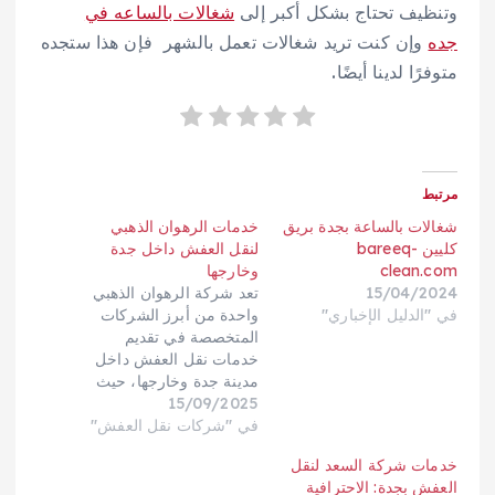
وتنظيف تحتاج بشكل أكبر إلى
شغالات بالساعه في
جده
وإن كنت تريد شغالات تعمل بالشهر فإن هذا ستجده
متوفرًا لدينا أيضًا.
مرتبط
شغالات بالساعة بجدة بريق
خدمات الرهوان الذهبي
كليين bareeq-
لنقل العفش داخل جدة
clean.com
وخارجها
15/04/2024
تعد شركة الرهوان الذهبي
في "الدليل الإخباري"
واحدة من أبرز الشركات
المتخصصة في تقديم
خدمات نقل العفش داخل
مدينة جدة وخارجها، حيث
15/09/2025
تتميز بالاحترافية والجودة
العالية في تقديم خدماتها.
في "شركات نقل العفش"
تسعى الشركة إلى توفير
خدمات شركة السعد لنقل
تجربة نقل مريحة وآمنة
العفش بجدة: الاحترافية
للعملاء، مع التركيز على