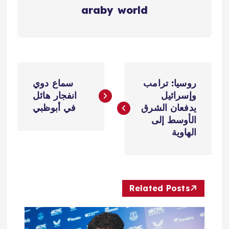
araby world
ت
روسيا: ترامب
سماع دوي
ص
وإسرائيل
انفجار هائل
يدفعان الشرق
في أبوظبي
فّ
الأوسط إلى
الهاوية
ح
ا
Related Posts
ل
م