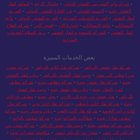
-
وورلد وايد إكسبريس للشحن الدولي
-
جلوبال كارجو
-
الساهر لنقل
العفش بجدة
-
البسمه للشحن
-
عبر الخليج للشحن الدولي
-
العربية
لنقل العفش
-
العربية للخدمات المنزلية
-
العربية للشحن الدولي
-
نتايج
الامتحانات
-
نتائج الامتحانات
-
اخبارنا الان
-
الفجر كلين
-
شركة الفلاح
لنقل العفش
-
الشركة السعودية لنقل العفش
-
بريق السلام للخدمات
المنزلية
بعض الخدمات المميزة
شركة نقل عفش بالرياض
-
شركة نقل اثاث بالرياض
-
شركة شحن
من ابوظبي الى مصر
-
ونيت لنقل العفش بالرياض
-
دباب لنقل العفش
بجدة
-
شركة نقل عفش بجدة
-
شركة تنظيف بجدة
-
شركة تنظيف
كنب بالبخار بجدة
-
دباب نقل عفش جدة
-
ونيت نقل عفش
بالرياض
-
نقل عفش من جدة الي الاردن
-
نجار بجدة
-
تنظيف خزانات
بجدة
-
شركة نقل أثاث بأبوظبي
-
شركة نقل اثاث بدبي
-
شركة نقل
أثاث برأس الخيمة
-
شركة نقل أثاث بالعين
-
دباب توصيل بجدة
-
شركة
تنظيف منازل بجدة
-
شغالات بالساعة جدة
-
شركة تنظيف بالباحة
-
ارخص شركة تنظيف بجدة
-
ونيت نقل عفش الرياض
-
شركة شحن من
الرياض الي مصر
-
شحن من الرياض لمصر
-
مكافحة حشرات بجدة
-