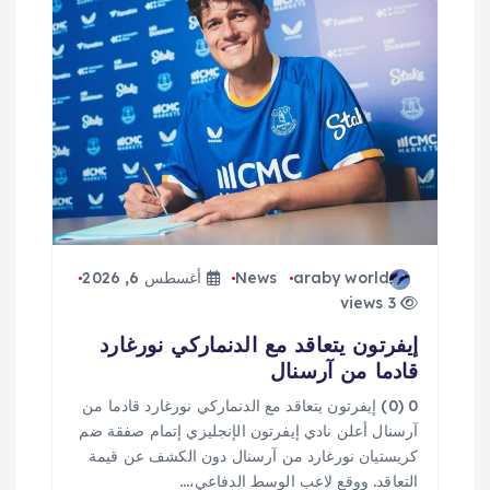
ق
ا
ل
ا
ت
araby world
News
أغسطس 6, 2026
3 views
إيفرتون يتعاقد مع الدنماركي نورغارد
قادما من آرسنال
0 (0) إيفرتون يتعاقد مع الدنماركي نورغارد قادما من
آرسنال أعلن نادي إيفرتون الإنجليزي إتمام صفقة ضم
كريستيان نورغارد من آرسنال دون الكشف عن قيمة
التعاقد. ووقع لاعب الوسط الدفاعي،…