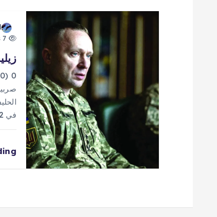
ا
d
ت
7 views
زيلي
0
صربيا
الحلي
في 2022. ووصف مسؤول…
ding