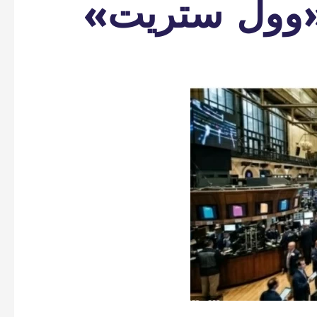
 «وول ستريت»