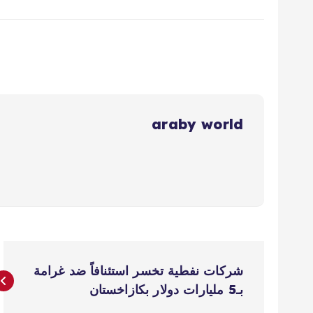
araby world
ت
شركات نفطية تخسر استئنافاً ضد غرامة
ص
بـ5 مليارات دولار بكازاخستان