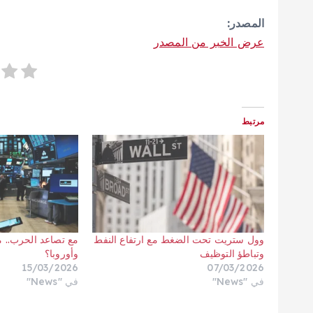
المصدر:
عرض الخبر من المصدر
مرتبط
وول ستريت تحت الضغط مع ارتفاع النفط
مع تصاعد الحرب.. ما
وتباطؤ التوظيف
وأوروبا؟
15/03/2026
07/03/2026
في "News"
في "News"