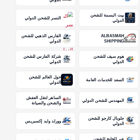
بيت البسمة للشحن
النسر للشحن الدولي
الدولي
ALBASMAH
الفارس الذهبي للشحن
SHIPPING
الدولي
هوم سيف للشحن
شركة الفارس للشحن
الدولي
الدولي
حول العالم للشحن
السعد للخدمات العامة
الدولي
الساهر لنقل العفش
المهندس للشحن الدولي
والشحن والصيانة
جلوبال كارجو للشحن
وورلد وايد إكسبريس
الدولي
عبر الخليج للشحن