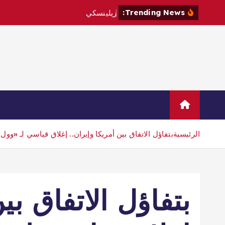
Trending News:
ز
ي
ل
ي
ن
س
ك
ي
ي
ز
و
ر
ص
ر
ب
Home
Sample Page
اتصال
الرئيسية
بتفاؤل الاتفاق بين أمريكا وإيران.. إغلاق قياسي لـ «وو
بتفاؤل الاتفاق بي