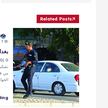
فّ
ح
Related Posts
ا
d
7 views
ل
بغدا
م
0
تشكيل
ق
من قب
الجوا
ا
ding
ل