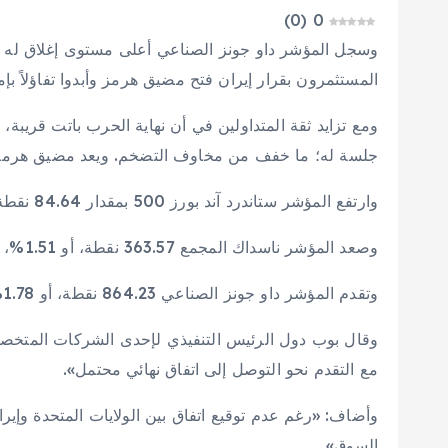
)
0
(
0
وسجل المؤشر داو جونز الصناعي أعلى مستوى إغلاق له م
المستثمرون بقرار إيران فتح مضيق هرمز وأبدوا تفاؤلاً بإم
جلسة له؛ ما خفف من مخاوف التضخم. ويعد مضيق هرمز ممرا
وارتفع المؤشر ستاندرد آند بورز 500 بمقدار 84.64 نقطة، أو 1.20%، ليغلق عند 7,125.12 نقطة.
وصعد المؤشر ناسداك المجمع 363.57 نقطة، أو 1.51%، عند 24,466.27 نقطة.
وتقدم المؤشر داو جونز الصناعي 864.23 نقطة، أو 1.78%، ليصل إلى 49,442.95 نقطة.
وقال بوب دول الرئيس التنفيذي لإحدى الشركات المتخصص
مع التقدم نحو التوصل إلى اتفاق نهائي محتمل».
وأضاف: «رغم عدم توقيع اتفاق بين الولايات المتحدة وإيرا
السوق».