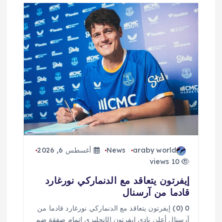
م
ق
ا
ل
ا
ت
araby world
News
أغسطس 6, 2026
10 views
إيفرتون يتعاقد مع الدنماركي نورغارد
قادما من آرسنال
0 (0) إيفرتون يتعاقد مع الدنماركي نورغارد قادما من
آرسنال أعلن نادي إيفرتون الإنجليزي إتمام صفقة ضم