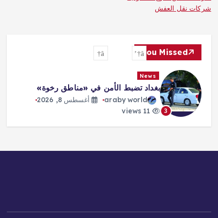
شركات نقل العفش
You Missed
News
بغداد تضبط الأمن في «مناطق رخوة»
araby world
أغسطس 8, 2026
11 views
3