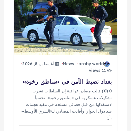
ق
ا
ل
ا
ت
araby world
News
أغسطس 8, 2026
11 views
بغداد تضبط الأمن في «مناطق رخوة»
0 (0) قالت مصادر عراقية إن السلطات نشرت
تشكيلات عسكرية في «مناطق رخوة»، تحسباً
لاستغلالها من قبل فصائل مسلحة في تنفيذ هجمات
ضد دول الجوار. وأفادت المصادر، لـ«الشرق الأوسط»،
بأن…