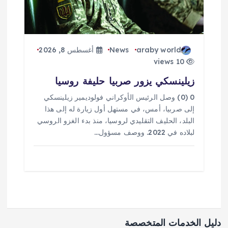
araby world
News
أغسطس 8, 2026
10 views
زيلينسكي يزور صربيا حليفة روسيا
0 (0) وصل الرئيس الأوكراني فولوديمير زيلينسكي
إلى صربيا، أمس، في مستهل أول زيارة له إلى هذا
البلد، الحليف التقليدي لروسيا، منذ بدء الغزو الروسي
لبلاده في 2022. ووصف مسؤول…
دليل الخدمات المتخصصة