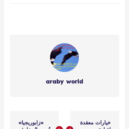
araby world
ت
خيارات معقدة
«زابوريجيا»