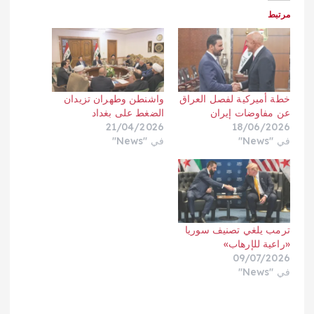
مرتبط
خطة أميركية لفصل العراق
واشنطن وطهران تزيدان
عن مفاوضات إيران
الضغط على بغداد
21/04/2026
18/06/2026
في "News"
في "News"
ترمب يلغي تصنيف سوريا
«راعية للإرهاب»
09/07/2026
في "News"