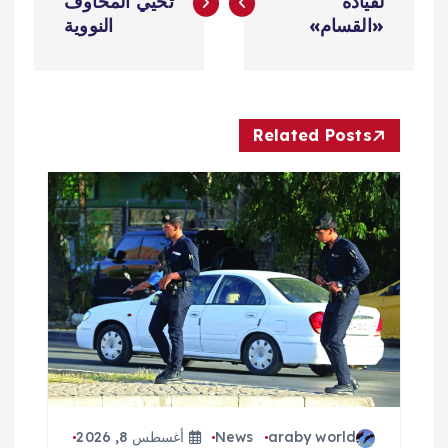
ص
لقيادة
تُحيي المخاوف
«القسام»
النووية
فّ
ح
Related Posts
ا
ل
م
ق
ا
ل
araby world
News
أغسطس 8, 2026