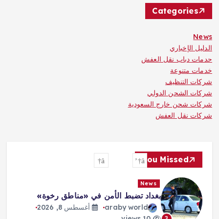
Categories
News
الدليل الإخباري
حدمات دباب نقل العفش
خدمات متنوعة
شركات التنظيف
شركات الشحن الدولي
شركات شحن خارج السعودية
شركات نقل العفش
You Missed
News
بغداد تضبط الأمن في «مناطق رخوة»
araby world
أغسطس 8, 2026
10 views
3