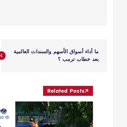
ت
ما أداء أسواق الأسهم والسندات العالمية
ص
بعد خطاب ترمب ؟
فّ
ح
Related Posts
ا
d
10 views
ل