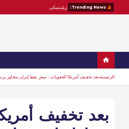
Trending News:
ز
ي
ل
ي
ن
س
ك
ي
ي
ز
و
ر
ص
ر
Home
Sample Page
اتصال
الرئيسية
بعد تخفيف أمريكا العقوبات.. سعر نفط إيران يتجاوز برن
بعد تخفيف أمريكا