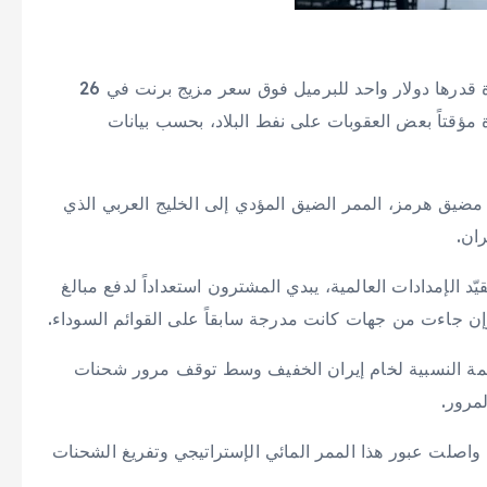
وتحوّل سعر خام التصدير الرئيسي للبلاد إلى تسجيل علاوة قدرها دولار واحد للبرميل فوق سعر مزيج برنت في 26
مؤقتاً بعض العقوبات على نفط البلاد، بحسب بيانات
ضيق هرمز، الممر الضيق المؤدي إلى الخليج العربي الذي
ران.
1 دولارات للبرميل وتقيّد الإمدادات العالمية، يبدي المشترون استعداداً لدفع مبالغ
 وإن جاءت من جهات كانت مدرجة سابقاً على القوائم السوداء.
لقيمة النسبية لخام إيران الخفيف وسط توقف مرور شحنات
مرور.
ن واصلت عبور هذا الممر المائي الإستراتيجي وتفريغ الشحنات