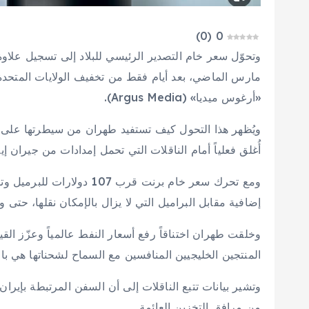
)
0
(
0
مارس الماضي، بعد أيام فقط من تخفيف الولايات المتحدة 
«أرغوس ميديا» (Argus Media).
ويُظهر هذا التحول كيف تستفيد طهران من سيطرتها على م
أُغلق فعلياً أمام الناقلات التي تحمل إمدادات من جيران إي
ومع تحرك سعر خام برنت قرب 07
إضافية مقابل البراميل التي لا يزال بالإمكان نقلها، حتى
وخلقت طهران اختناقاً رفع أسعار النفط عالمياً وعزّز ا
المنتجين الخليجيين المنافسين مع السماح لشحناتها هي بال
وتشير بيانات تتبع الناقلات إلى أن السفن المرتبطة بإيرا
من مرافق التخزين العائمة.