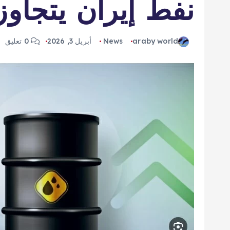
نفط إيران يتجاوز
araby world
News
أبريل 3, 2026
0 تعليق