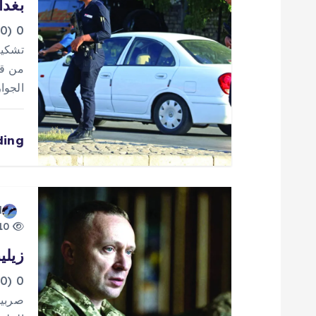
بغدا
م
0
تشكيل
ق
من قب
الجوا
ا
ding
ل
ا
d
ت
10 views
زيلي
0
صربيا