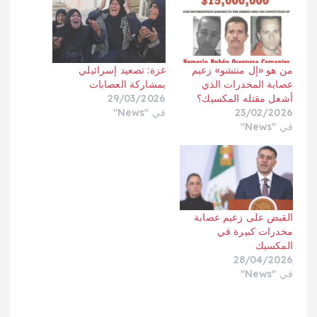
من هو «إل منتشو» زعيم
غزة: تصعيد إسرائيلي
عصابة المخدرات الذي
بمشاركة العصابات
أشعل مقتله المكسيك؟
29/03/2026
23/02/2026
في "News"
في "News"
القبض على زعيم عصابة
مخدرات كبيرة في
المكسيك
28/04/2026
في "News"