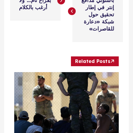
ص
باستوني مدافع
بفراغ تام… ولا
إنتر في إطار
أرغب بالكلام
فّ
تحقيق حول
شبكة «دعارة
ح
للقاصرات»
ا
ل
Related Posts
م
ق
ا
ل