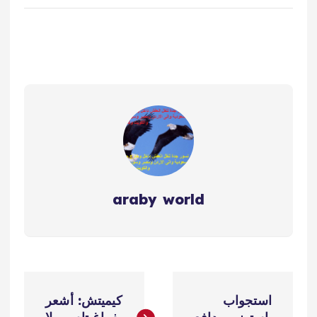
araby world
ت
استجواب
كيميتش: أشعر