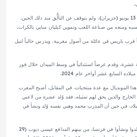
.
قدّم بوعدي بداية رائعة في كأس العالم أمام البرازيل في 13 يونيو (حزيران)، ولم يتوقف عن التألُّق منذ ذلك الحين،
يه ومنعه من صناعة اللعب وتموين كيليان مبابي بالكرات.
 قرب باريس في عائلة من أصول مغربية، ويدرس حالياً لنيل
عشرة، وقدم عرضاً استثنائياً في وسط الميدان خلال فوز
اده السابع عشر أواخر عام 2024.
سا شاركوا في هذا المونديال مع عدة منتخبات. في المقابل، أصبح المغرب
 الخارج والذين يحق لهم تمثيله. فقد وُلد عشرة من لاعبي
لبلاد، في حين أن المدرب محمد وهبي نفسه وُلد ونشأ في
وتضم تشكيلة وهبي في كأس العالم لاعبين عدة آخرين وُلدوا ونشأوا في فرنسا، من بينهم المدافع عيسى ديوب (29