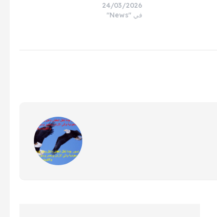
24/03/2026
في "News"