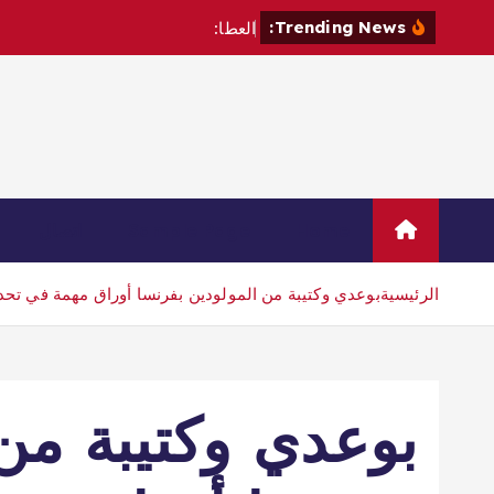
Trending News:
ا
ل
ع
ط
ا
:
ل
ن
ي
ك
و
ن
ه
ن
ا
ك
Home
Sample Page
اتصال
الرئيسية
بوعدي وكتيبة من المولودين بفرنسا أوراق مهمة في تحد
بوعدي وكتيبة من