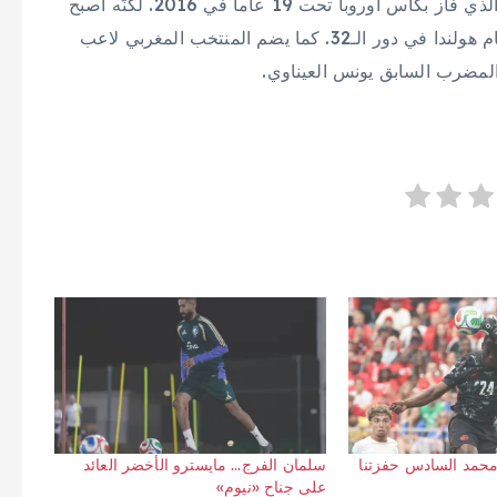
عاماً) الذي سبق أن لعب بجوار مبابي في منتخب الديوك الذي فاز بكأس أوروبا تحت 19 عاماً في 2016. لكنّه أصبح
ركناً أساسياً في تشكيلة المغرب، وسجل هدف التعادل أمام هولندا في دور الـ32. كما يضم المنتخب المغربي لاعب
المضرب السابق يونس العيناوي.
محمد السادس حفزتنا
سلمان الفرج… مايسترو الأخضر العائد
على جناح «نيوم»