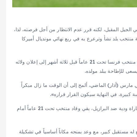
الجيل المقبل، لكنه قرر عدم الانتظار من أجل فرصته. لذا،
منتخب بلد نشأ وترعرع به في ربع نهائي مونديال أميركا
قصة لاعب ليل الفرنسي البالغ 18 عاماً مذهلة، من قيادة منتخب فرنسا تحت 21 عاماً قبل ثلاثة أشهر إلى إعلان ولائه
يسعى للإطاحة ببلد مولده.
ارس (آذار) الماضي، ألمح إلى أن الوقت ما زال مبكراً
سة كبيرة. في النهاية سيكون القرار قراره».
وبدلاً من السفر مع فرنسا إلى الولايات المتحدة لخوض مباراة ودية ضد البرازيل، بقي وقاد منتخب تحت 21 عاماً أمام
ه مستقبل كبير، مع وعد بمنحه مكاناً أساسياً في تشكيلة