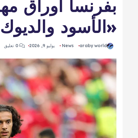
بفرنسا أوراق مه
«الأسود والديوك
araby world
News
يوليو 9, 2026
0 تعليق