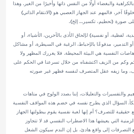
ية والبغضاء أولًا من النفس ذاتها وأخيرًا من الغير. وهذا
وقًا آخر، فالمهم عند الجهاز العصبي هو (الانتقام الذاتي)
لى صورة (تحطيم، تكسير… إلخ).
لفظية، أو نفسية) لإلحاق الأذى بالآخرين، الأشياء، أو
أو التدمير، مدفوعًا بالإحباط، الرغبة في السيطرة، أو مشاكل
اصات النفسية هي البيئة المحيطة. فلا يغررك المظهر ولا
م وكم من الزيف اكتشفناه من خلال تسرعنا في الحكم على
صرف، وما زيفه عقل المتصرف لنفسه فظهر غير صورته
م والتفسيرات والتعليلات، إننا بصدد الولوج في متاهات
متكأ. السؤال الذي يطرح نفسه في خضم هذه المواقف النفسية
 حقيقية للتصرف؟ أم إنها لعبة نفسية يقوم ببطولتها الجهاز
لزمنية التي يعيشها هذا الاضطراب النفسي قد لا تتجاوز
جع التصرفات إلى واقع هادئ، بل إن الندم سيكون الشغل