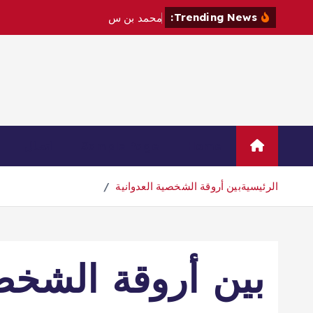
Trending News:
م
ح
م
د
ب
ن
س
ل
م
ا
ن
و
م
ا
ك
Home
Sample Page
اتصال
الرئيسية
بين أروقة الشخصية العدوانية
بين أروقة الشخصي