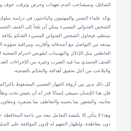
الشاغل، وسيصاحب الندم تعهدات وحرص وترقب خوف وق
يؤكد علماء النفس والمهتمون والباحثون في دراسة سلوك 
الشخص العدواني المسيء يمكن أن يلجأ إلى العنف الجسد
منتظم. فيحاول الشخص العدواني المسيء التحكم بكافة م
يمنعه من التواصل مع أصدقائه وأقاربه، ومراقبة شؤونه ال
العاطفي مثل الإذلال والتهديدات لتقويض احترام الضحية لذا
العنف الجسدي بما فيه الضرب وغيره من الإجراءات العد
والتلاعب من أجل تحقيق أهدافه والتحكم بالضحية.
كل ذلك يدور بين أروقة الجهاز العصبي المضغوط بالتراكمات
فإن هذا الإنسان سيبقى إنسانًا قدر له أن يعيش تحت وطأة
بجانبه، والشعور بما يحسه والتعاطف بما يشعره، ونتعاون 
وهذا لا يتأتى إلا بكيفية التعامل معه من ناحية المحافظة ع
دون مقاطعة، وإظهار التفهم له (دون الموافقة على السل