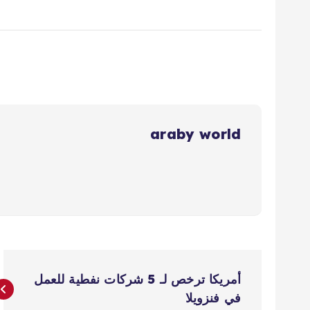
araby world
ت
أمريكا ترخص لـ 5 شركات نفطية للعمل
ص
في فنزويلا