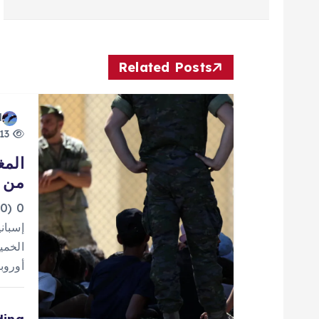
فّ
ح
Related Posts
ا
d
13 views
ل
المغ
من إ
م
0
ق
إسباني
الخمي
ا
أوروب
ل
ding