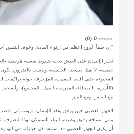
)
0
(
0
“إن ظمأ الروح أعظم من ارتواء المادة، وخوف النفس أح
يُجبر الإنسان على العيش تحت ضغوط نفسية مُرتبطة بالحيا
عصبية، لا تمثل طبيعته الحقيقية، وليست بالضرورة تكون
المخبوءة خلف أقنعة الصمت، المزخرفة حوله تراكمات الحياة
(الأسرة، الأصدقاء، المدرسة، العمل، المجتمع)، وأصبحت د
مع النفس ومع الغير.
الجهاز العصبي حين يرهق يفقد الإنسان مرونته في التصرف 
وفي أعماقه رقيق وطيب. البناء السلوكي لهذا التصرف العد
أن يكون الجهاز العصبي قد استنفد كل خياراته في الهدوء