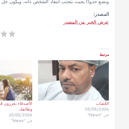
ونضع حدودًا بحيث نتجنب انتقاد الشخص ذاته، ويكون جل ت
المصدر:
عرض الخبر من المصدر
مرتبط
العُصاب
الأصدقاء يعززون قد
03/03/2026
وظائفك
في "News"
23/03/2026
في "News"