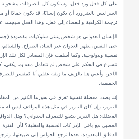
على كل فعل ورد فعل، وستكون كل التصرفات مشحونة بالكراه
الغير ليس بالضرورة أن يكون إنسانًا، قد يكون جمادًا أو مخل
ترجمة الكراهية والبغضاء إلى فعل، وهذا الفعل سيجسد ع
الإنسان العدواني هو شخص يتبنى سلوكيات مقصودة (جسدية، 
حتى النفس. يظهر العدوان عبر العناد، الصراخ، والشتائم، 
نفسية وبيولوجية. وكما أسلفت فإن المصادر لكل تلك الإره
تتسرع في الحكم على شخص لم تتعامل معه بما يكفي. ك
الآخر، وأعني هنا بالزيف ما زيفه عقلي أنا كمفسر للت
الحقيقية.
إننا بصدد معضلة نفسية تغرق في بحورها الكثير من المفاهي
التبرير، وإن كان التبرير في مثل هذه المواقف ليس له 
المضللة: هل التبرير يشفع للتصرف العدواني؟ وهل الدوافع
العصبي مع باقي الإدراكات الحسية والعقلية؟ لأن الفترة ا
الدقائق المعدودة، بعدها ترجع الحواس إلى طبيعتها، وتر