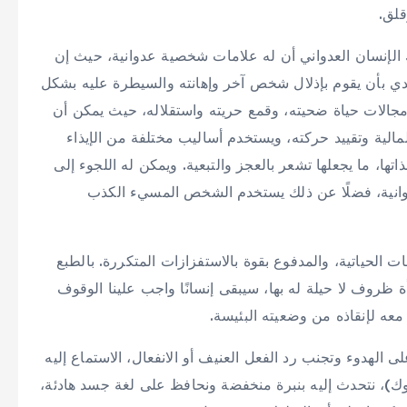
لق.
الإنسان العدواني أن له علامات شخصية عدوانية، حيث إن
ي بأن يقوم بإذلال شخص آخر وإهانته والسيطرة عليه بشكل
جالات حياة ضحيته، وقمع حريته واستقلاله، حيث يمكن أن
مالية وتقييد حركته، ويستخدم أساليب مختلفة من الإيذاء
تها، ما يجعلها تشعر بالعجز والتبعية. ويمكن له اللجوء إلى
وانية، فضلًا عن ذلك يستخدم الشخص المسيء الكذب
 الحياتية، والمدفوع بقوة بالاستفزازات المتكررة. بالطبع
 ظروف لا حيلة له بها، سيبقى إنسانًا واجب علينا الوقوف
معه لإنقاذه من وضعيته البئيسة.
لى الهدوء وتجنب رد الفعل العنيف أو الانفعال، الاستماع إليه
وك)، نتحدث إليه بنبرة منخفضة ونحافظ على لغة جسد هادئة،