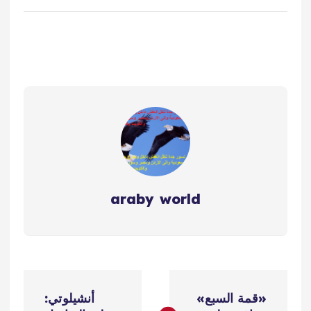
araby world
ت
«قمة السبع»
أنشيلوتي: