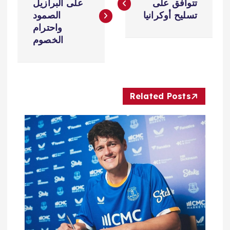
ص
تتوافق على
على البرازيل
تسليح أوكرانيا
الصمود
فّ
واحترام
الخصوم
ح
ا
Related Posts
ل
م
ق
ا
ل