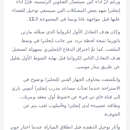
ورغم أنَّ أداء كين سيتصدَّر العناوين الرئيسية، فإنَّ أداء
إنجلترا شهد بعض المشكلات التي سيسعى توخيل للقضاء
عليها قبل مواجهة غانا وبنما في المجموعة الـ12.
وكان هدف التعادل الأول لكرواتيا الذي سجَّله مارتن
باتورينا نتيجة لحظة تردد من جانب إنجلترا في وسط
الملعب، كما تمَّ اختراق الدفاع الإنجليزي بسهولة لتسجيل
هدف التعادل الثاني لكرواتيا قبل نهاية الشوط الأول بقليل
عن طريق بيتار موسى.
وانكشفت مخاوف الجهاز الفني لإنجلترا بوضوح في
الاستراحة عندما تحدَّث مساعد مدرب إنجلترا أنتوني باري
إلى قناة «إي تي في» عن «شوط أول معقد ومربك…
وطاقة عصبية» لدى إنجلترا و«أسلوب لعب ينم عن
الخوف».
وأثار توخيل الدهشة قبل انطلاق المباراة عندما اختار جون