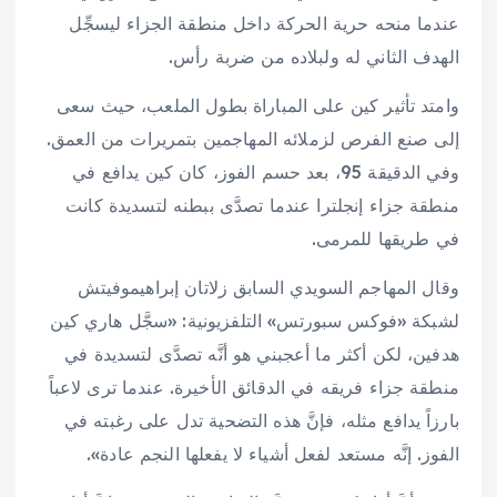
عندما منحه حرية الحركة داخل منطقة الجزاء ليسجِّل
الهدف الثاني له ولبلاده من ضربة رأس.
وامتد تأثير كين على المباراة بطول الملعب، حيث سعى
إلى صنع الفرص لزملائه المهاجمين بتمريرات من العمق.
وفي الدقيقة 95، بعد حسم الفوز، كان كين يدافع في
منطقة جزاء إنجلترا عندما تصدَّى ببطنه لتسديدة كانت
في طريقها للمرمى.
وقال المهاجم السويدي السابق زلاتان إبراهيموفيتش
لشبكة «فوكس سبورتس» التلفزيونية: «سجَّل هاري كين
هدفين، لكن أكثر ما أعجبني هو أنَّه تصدَّى لتسديدة في
منطقة جزاء فريقه في الدقائق الأخيرة. عندما ترى لاعباً
بارزاً يدافع مثله، فإنَّ هذه التضحية تدل على رغبته في
الفوز. إنَّه مستعد لفعل أشياء لا يفعلها النجم عادة».