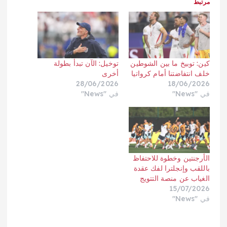
مرتبط
كين: توبيخ ما بين الشوطين
توخيل: الآن تبدأ بطولة
خلف انتفاضتنا أمام كرواتيا
أخرى
28/06/2026
18/06/2026
في "News"
في "News"
الأرجنتين وخطوة للاحتفاظ
باللقب وإنجلترا لفك عقدة
الغياب عن منصة التتويج
15/07/2026
في "News"