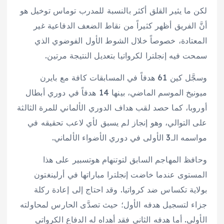
لكن ما يثير القلق أكثر بالنسبة للمدرب توماس توخيل هو
أنَّ الفريق أظهر كثيراً من نقاط الضعف الدفاعية غير
المعتادة، خصوصاً خلال الشوط الأول الفوضوي الذي
سمحت فيه إنجلترا لكرواتيا بتعديل النتيجة مرتين.
وسجَّل كين 61 هدفاً في المسابقات كافة مع بايرن
ميونيخ الموسم الماضي، بينها 14 هدفاً في دوري أبطال
أوروبا، كما حصد لقب هداف الدوري الألماني للمرة الثالثة
على التوالي، وهو إنجاز لم يسبق لأي لاعب تحقيقه في
مواسمه الـ3 الأولى في دوري الأضواء الألماني.
وحافظ المهاجم السابق لتوتنهام هوتسبير على هذا
المستوى عندما خاضت إنجلترا مباراتها في أرلينغتون
بولاية تكساس ضد كرواتيا. وقد احتاج إلى إعادة ركلة
جزاء لتسجيل هدفه الأول؛ حيث تصدَّى الحارس لمحاولته
الأولى. أما هدفه الثاني فقد أهداه له الدفاع الكرواتي