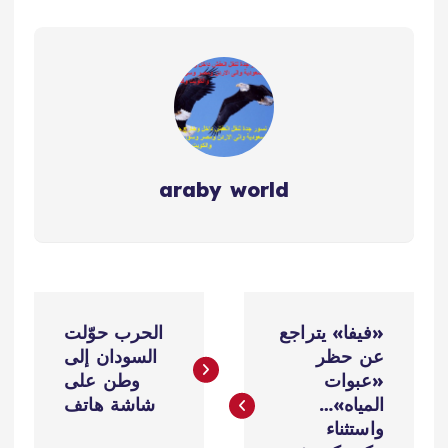
araby world
ت
«فيفا» يتراجع
الحرب حوّلت
ص
عن حظر
السودان إلى
«عبوات
وطن على
فّ
المياه»…
شاشة هاتف
واستثناء