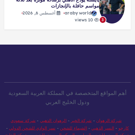
مواسم حافلة بالإنجازات
araby world
أغسطس 6, 2026
10 views
3
أهم المواقع المتخصصة في المملكة العربية السعودية
ودول الخليج العربي
شركة الرهوان
-
شركة الخير
-
الرهوان الذهبي
-
شركة سعودي
كارجو
-
النسر الذهبي
-
الشيماء للشحن
-
نسر الوادي للشحن الدولي
-