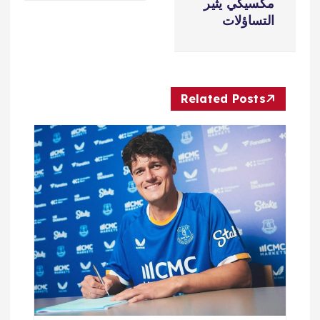
ح
مكسيكي يثير
التساؤلات
ا
ل
Related Posts
م
ق
ا
ل
ا
ت