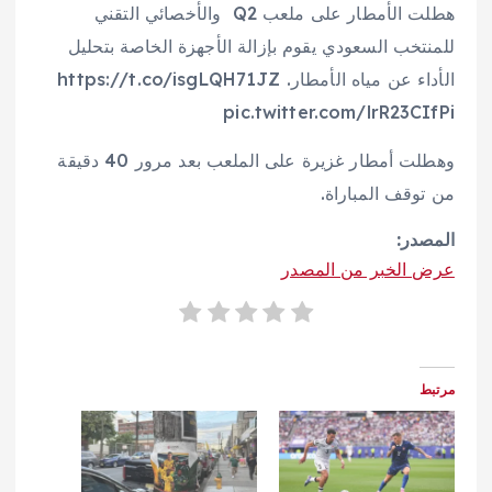
هطلت الأمطار على ملعب Q2 ️ ️والأخصائي التقني
للمنتخب السعودي يقوم بإزالة الأجهزة الخاصة بتحليل
الأداء عن مياه الأمطار. https://t.co/isgLQH71JZ
pic.twitter.com/lrR23CIfPi
وهطلت أمطار غزيرة على الملعب بعد مرور 40 دقيقة
من توقف المباراة.
المصدر:
عرض الخبر من المصدر
مرتبط