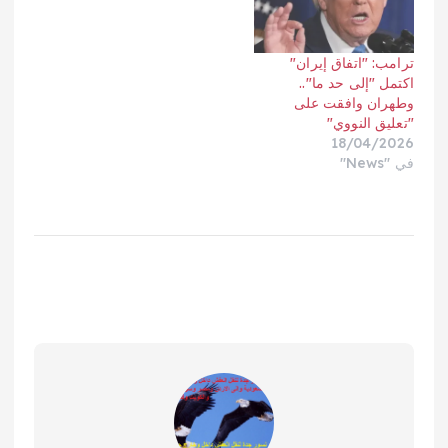
ترامب: "اتفاق إيران"
اكتمل "إلى حد ما"..
وطهران وافقت على
"تعليق النووي"
18/04/2026
في "News"