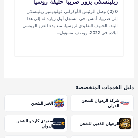
زيلينسكي يزور صربيا حليفة روسيا
0 (0) وصل الرئيس الأوكراني فولوديمير زيلينسكي
إلى صربيا، أمس، في مستهل أول زيارة له إلى هذا
البلد، الحليف التقليدي لروسيا، منذ بدء الغزو الروسي
لبلاده في 2022. ووصف مسؤول…
دليل الخدمات المتخصصة
شركة الرهوان للشحن
الخير للشحن
الدولي
سعودي كارجو للشحن
الرهوان الذهبي للشحن
الدولي