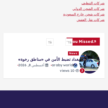
شركات التنظيف
شركات الشحن الدولي
شركات شحن خارج السعودية
شركات نقل العفش
You Missed
News
ترمب: الحرب ستنتهي و«هرمز» سيفتح
قريباً
araby world
أغسطس 8, 2026
10 views
4