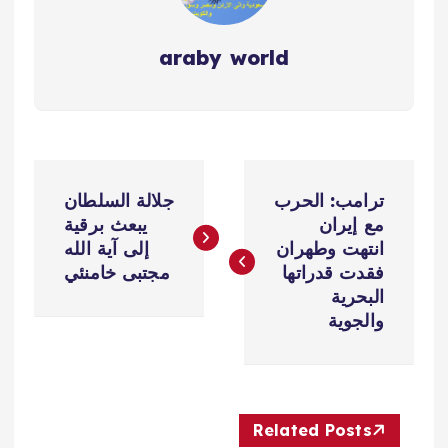
araby world
ت
ترامب: الحرب
جلالة السلطان
ص
مع إيران
يبعث برقية
انتهت وطهران
إلى آية الله
فّ
فقدت قدراتها
مجتبى خامنئي
البحرية
ح
والجوية
ا
ل
Related Posts