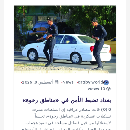
م
ق
ا
ل
ا
ت
araby world
News
أغسطس 8, 2026
10 views
بغداد تضبط الأمن في «مناطق رخوة»
0 (0) قالت مصادر عراقية إن السلطات نشرت
تشكيلات عسكرية في «مناطق رخوة»، تحسباً
لاستغلالها من قبل فصائل مسلحة في تنفيذ هجمات
ضد دول الجوار. وأفادت المصادر، لـ«الشرق الأوسط»،