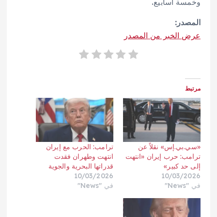
وخمسة أسابيع.
المصدر:
عرض الخبر من المصدر
مرتبط
«سي.بي.إس» نقلاً عن
ترامب: الحرب مع إيران
ترامب: حرب إيران «انتهت
انتهت وطهران فقدت
إلى حد كبير»
قدراتها البحرية والجوية
10/03/2026
10/03/2026
في "News"
في "News"