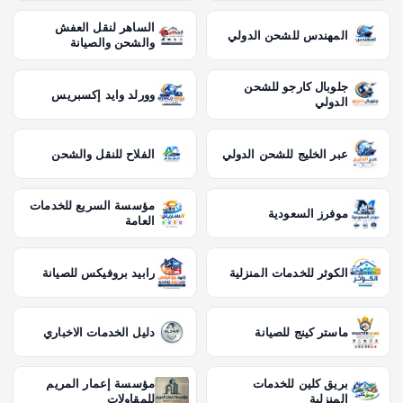
الساهر لنقل العفش
المهندس للشحن الدولي
والشحن والصيانة
جلوبال كارجو للشحن
وورلد وايد إكسبريس
الدولي
عبر الخليج للشحن الدولي
الفلاح للنقل والشحن
مؤسسة السريع للخدمات
موفرز السعودية
العامة
الكوثر للخدمات المنزلية
رابيد بروفيكس للصيانة
ماستر كينج للصيانة
دليل الخدمات الاخباري
بريق كلين للخدمات
مؤسسة إعمار المريم
المنزلية
للمقاولات