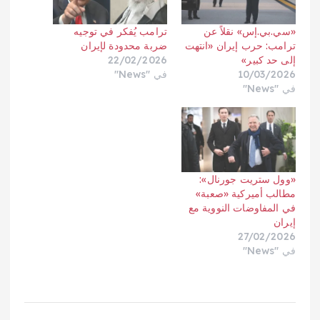
«سي.بي.إس» نقلاً عن
ترامب يُفكر في توجيه
ترامب: حرب إيران «انتهت
ضربة محدودة لإيران
إلى حد كبير»
22/02/2026
10/03/2026
في "News"
في "News"
«وول ستريت جورنال»:
مطالب أميركية «صعبة»
في المفاوضات النووية مع
إيران
27/02/2026
في "News"