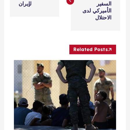
فّ
السفير
لإيران
الأميركي لدى
ح
الاحتلال
ا
ل
Related Posts
م
ق
ا
ل
ا