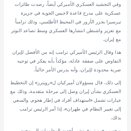
وفي التحشيد العسكري الأميركي أيضاً، رصدت طائرات
عسكرية على مدرج قاعدة لاجيس الجوية في جزيرة
تيرسيرا بجزر الأزور في المحيط الأطلسي، وذلك تزامناً
مع تعزيز واشنطن انتشارها العسكري وسط تصاعد التوتر
مع إيران.
هذا وقال الرئيس الأميركي ترامب إنه من الأفضل لإيران
التفاوض على صفقة عادلة، مؤكداً بأنه يفكر في توجيه
ضربة محدودة لإيران، وأنه يدرس الأمر حالياً.
إلى ذلك، قال مسؤولان أميركيان ل«رويترز» إن التخطيط
العسكري بشأن إيران وصل إلى مرحلة متقدمة، وذلك مع
خيارات تشمل «استهداف أفراد في إطار هجوم، والسعي
إلى تغيير النظام في طهران»، إذا أمر الرئيس ترامب
بذلك.
وبحسب «رويترز»، تشير أحدث المعلومات إلى وجود