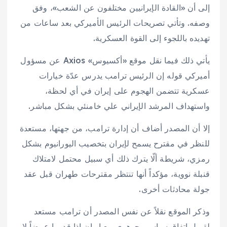
إلى أن «القادة الإيرانيين مختلفون عن الشعب»، وفق
وصفه. وتأتي تصريحات الرئيس الأميركي بعد ساعات من
تهديده باللجوء إلى القوة العسكرية.
يأتي ذلك فيما نقل موقع «أكسيوس» Axios عن مسؤول
أميركي قوله إن الرئيس ترامب يدرس عدّة خيارات
عسكرية تتضمن الهجوم على إيران في أي لحظة،
واستهداف المرشد الإيراني علي خامنئي بشكل مباشر.
إلا أن المصدر أضاف أن إدارة ترامب، من جهتها، مستعدة
للنظر في مقترح يسمح لإيران بتخصيب اليورانيوم بشكل
رمزي، شريطة ألّا يترك ذلك أي سبيل محتمل لامتلاك
قنبلة نووية، مؤكداً أنها تنتظر مقترحات طهران قبل عقد
جولة محادثات أخرى.
وذكر الموقع نقلاً عن نفس المصدر أن ترامب مستعد
لقبول اتفاق سياسي جوهري مع إيران إذا قدموا عرضاً لا