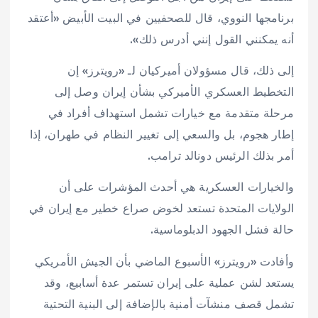
⁠برنامجها النووي، قال للصحفيين في ⁠البيت ‌الأبيض «​أعتقد
أنه ‌يمكنني ​القول ⁠إنني ​أدرس ‌ذلك».
إلى ذلك، قال مسؤولان ⁠أميركيان لـ «رويترز» إن
التخطيط العسكري ⁠الأميركي بشأن إيران وصل إلى
مرحلة متقدمة مع ‌خيارات تشمل ​استهداف أفراد في
إطار ‌هجوم، ​بل والسعي إلى تغيير ‌النظام في طهران، ‌إذا
أمر بذلك الرئيس دونالد ترامب.
والخيارات العسكرية هي أحدث ​المؤشرات على أن
الولايات المتحدة تستعد لخوض صراع خطير ​مع إيران في
‌حالة فشل الجهود الدبلوماسية.
وأفادت «رويترز» الأسبوع الماضي بأن الجيش الأمريكي
يستعد لشن عملية على إيران تستمر عدة أسابيع، ⁠وقد
تشمل قصف منشآت أمنية بالإضافة إلى البنية التحتية