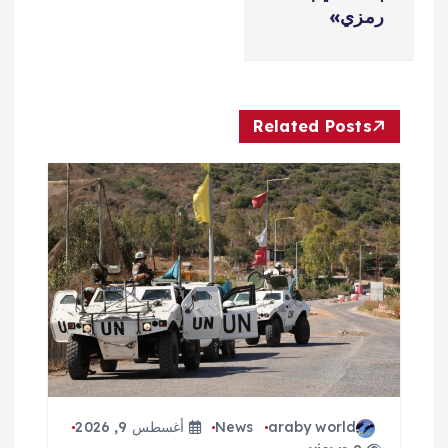
ح
رمزي»
ا
ل
Related Posts
م
ق
ا
ل
ا
ت
araby world
News
أغسطس 9, 2026