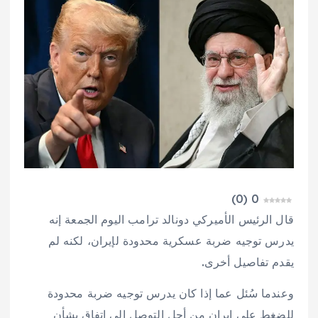
)
0
(
0
قال الرئيس ⁠الأميركي دونالد ترامب ⁠اليوم الجمعة إنه
‌يدرس ​توجيه ضربة ‌عسكرية ​محدودة ‌لإيران، لكنه لم
‌يقدم تفاصيل أخرى.
وعندما سُئل ​عما إذا كان يدرس توجيه ​ضربة ‌محدودة
للضغط على إيران من أجل التوصل إلى اتفاق بشأن