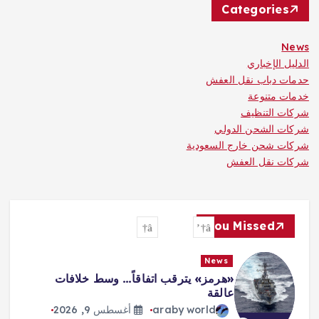
Categories
News
الدليل الإخباري
حدمات دباب نقل العفش
خدمات متنوعة
شركات التنظيف
شركات الشحن الدولي
شركات شحن خارج السعودية
شركات نقل العفش
You Missed
News
«هرمز» يترقب اتفاقاً… وسط خلافات
عالقة
araby world
أغسطس 9, 2026