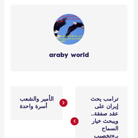
araby world
ت
ترامب يحث
الأمير والشعب
ص
إيران على
أسرة واحدة
عقد صفقة..
فّ
ويبحث خيار
السماح
بـ«تخصيب