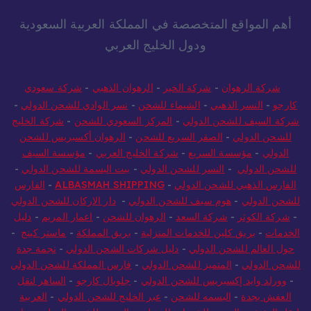
أهم المواقع المتخصصة في المملكة العربية السعودية
ودول الخليج العربي
شركة الرهوان
-
شركة الخير
-
الرهوان الذهبي
-
شركة سعودي
كارجو
-
النسر الذهبي
-
الشيماء للشحن
-
نسر الوادي للشحن الدولي
-
شركة السيف للشحن الدولي
-
المركز السعودي للشحن
-
شركة الخليج
للشحن الدولي
-
الصقر السريع للشحن
-
الرهوان أكسبريس للشحن
الدولي
-
مؤسسة السريع
-
شركة الخليج العربي
-
مؤسسة السيف
للشحن الدولي
-
النسر للشحن الدولي
-
بيت البسمة للشحن الدولي
-
الفارس الذهبي للشحن الدولي
-
ALBASMAH SHIPPING
-
الفارس
للشحن الدولي
-
هوم سيف للشحن الدولي
-
دار الاركان للشحن الدولي
-
شركة الكوثر
-
شركة السعد
-
الرهوان للشحن
-
اعمار المريم
-
دليل
الخدمات
-
بريق كلين للخدمات المنزلية
-
بريق المملكة
-
ماستر كينج
-
حول العالم للشحن الدولي
-
دليل شركات الشحن الدولي
-
نجمة جدة
للشحن الدولي
-
المتميز للشحن الدولي
-
فارس المملكة للشحن الدولي
-
وورلد وايد إكسبريس للشحن الدولي
-
جلوبال كارجو
-
الساهر لنقل
العفش بجدة
-
البسمه للشحن
-
عبر الخليج للشحن الدولي
-
العربية