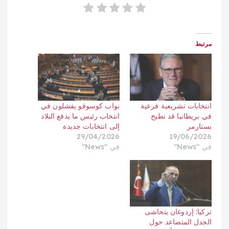
مرتبط
انتخابات تشريعية فرعية
نواب كوسوفو يفشلون في
في بريطانيا قد تطيح
انتخاب رئيس ما يدفع البلاد
بستارمر
إلى انتخابات جديدة
29/04/2026
19/06/2026
في "News"
في "News"
تركيا: إردوغان يتحاشى
الجدل المتصاعد حول