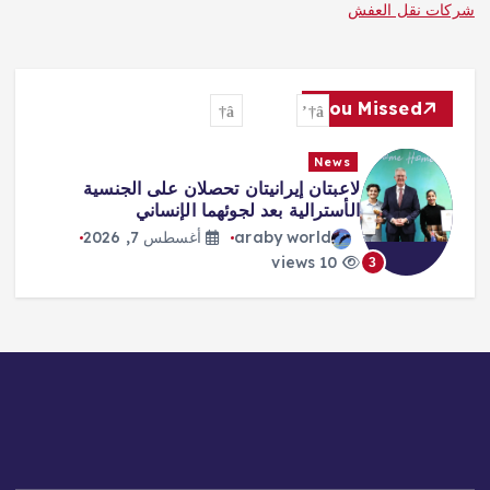
شركات نقل العفش
You Missed
News
طرابزون يكتب صفحة جديدة مع صلاح…
استقبال أسطوري وشغف لا يوصف
araby world
أغسطس 7, 2026
13 views
4