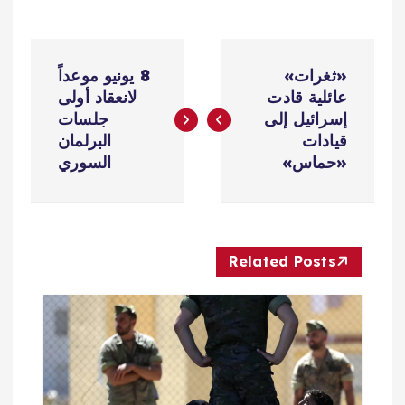
ت
«ثغرات»
8 يونيو موعداً
ص
عائلية قادت
لانعقاد أولى
إسرائيل إلى
جلسات
فّ
قيادات
البرلمان
«حماس»
السوري
ح
ا
Related Posts
ل
م
ق