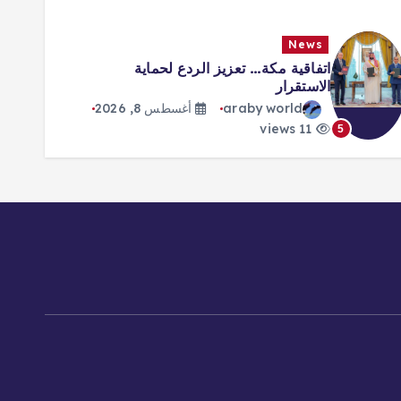
News
اتفاقية مكة… تعزيز الردع لحماية
الاستقرار
araby world
أغسطس 8, 2026
11 views
5