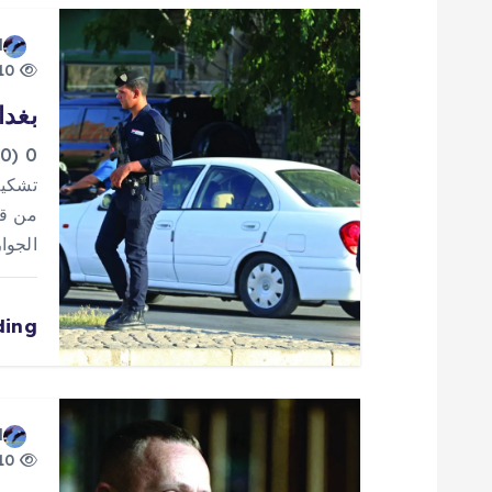
ا
d
10 views
ل
بغدا
م
0
تشكيل
ق
من قب
الجوا
ا
ding
ل
ا
d
ت
10 views