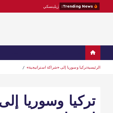
Trending News:
ز
ي
ل
ي
ن
س
ك
ي
ي
ز
و
ر
ص
ر
ب
Home
Sample Page
اتصال
الرئيسية
تركيا وسوريا إلى «شراكة استراتيجية»
تركيا وسوريا إل