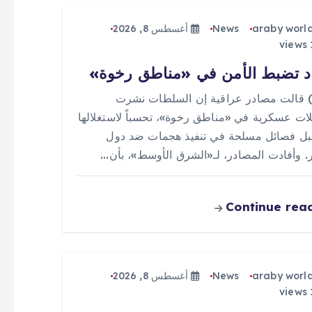
araby worl
News
أغسطس 8, 2026
د تضبط الأمن في «مناطق رخوة»
 (0) قالت مصادر عراقية إن السلطات نشرت
ات عسكرية في «مناطق رخوة»، تحسباً لاستغلالها
ل فصائل مسلحة في تنفيذ هجمات ضد دول
ر. وأفادت المصادر، لـ«الشرق الأوسط»، بأن…
Continue rea
araby worl
News
أغسطس 8, 2026