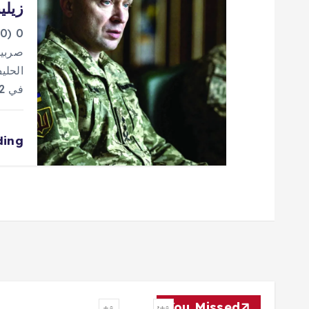
زيلي
0
صربيا
الحلي
في 2022. ووصف مسؤول…
ding
You Missed