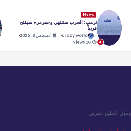
News
ترمب: الحرب ستنتهي و«هرمز» سيفتح
قريباً
araby world
أغسطس 8, 2026
10 views
4
دول الخليج العربي
ودي كارجو
-
النسر الذهبي
-