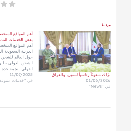
مرتبط
أهم المواقع المتخ
بعض الخدمات الممي
أهم المواقع المتخ
العربية السعودية ا
حول العالم للشحن 
الشحن الدولي - ال
الدولي- نجمة جدة 
11/07/2025
الدولي - المتميز ل
برّاك مبعوثاً رئاسياً لسوريا والعراق
في "خدمات متنوعة
المملكة للشحن الدو
01/06/2026
إكسبريس للشحن الد
في "News"
جلوبال كارجو - الخل
للشحن - الصقر ال
السيف - المركز ال
للشحن - شركة الكو
للشحن الدولي - شر
الذهبي - شركة الره
الذهبي - شركة…